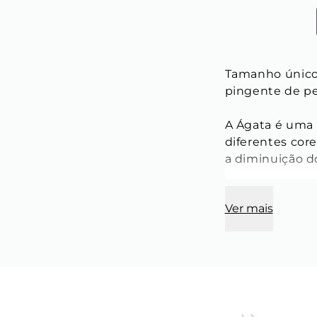
Tamanho único.
pingente de ped
A Ágata é uma 
diferentes cor
a diminuição d
Peça disponível
Ver mais
Ágata.