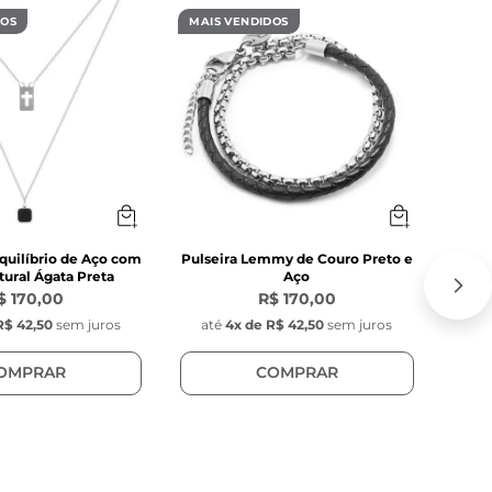
DOS
MAIS VENDIDOS
MAIS
quilíbrio de Aço com
Pulseira Lemmy de Couro Preto e
C
ural Ágata Preta
Aço
$ 170,00
R$ 170,00
R$ 42,50
sem juros
até
4
x de
R$ 42,50
sem juros
at
OMPRAR
COMPRAR