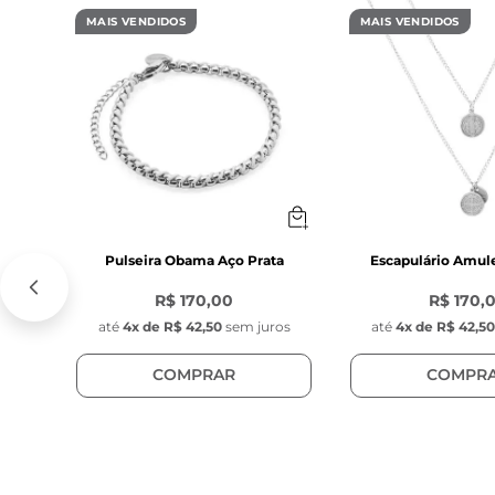
MAIS VENDIDOS
MAIS VENDIDOS
Pingente Redo
Largura:
 1,1 m
Material:
 Aço i
Pingente Pedr
Pulseira Obama Aço Prata
Escapulário Amul
R$ 170,00
R$ 170,
Largura:
 9,5 
até
4
x de
R$ 42,50
sem juros
até
4
x de
R$ 42,5
Material:
 Pedr
COMPRAR
COMPR
Pingente Key 