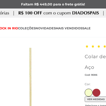
Faltam R$ 449,00 para o frete grátis!
OCK IN RIO
COLEÇÕES
NOVIDADES
MAIS VENDIDOS
SALE
Colar d
Aço
:
9086
Cor:
Ir para
VER MEDIDAS