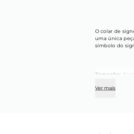
O colar de sign
uma única peça
símbolo do sig
Tamanho:
 Aju
Ver mais
Modelo:
 Corda
Espessura:
 1 
Cor:
 Vermelho