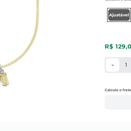
Ajustável
R$
129
,
－