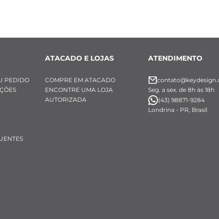
noxidável
ATACADO E LOJAS
ATENDIMENTO
U PEDIDO
COMPRE EM ATACADO
contato@keydesign.
UÇÕES
ENCONTRE UMA LOJA
Seg. a sex. de 8h às 18h
AUTORIZADA
(43) 98871-9284
Londrina - PR, Brasil
UENTES