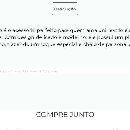
Descrição
o é o acessório perfeito para quem ama unir estilo e
. Com design delicado e moderno, ele possui um p
no, trazendo um toque especial e cheio de personalid
stável, de 30 cm á 70 cm
 de cetim
mm
COMPRE JUNTO