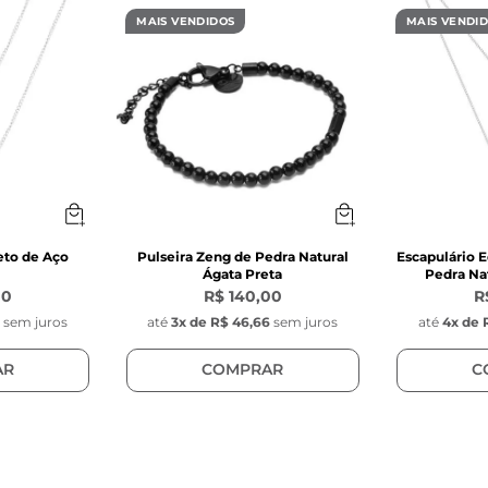
MAIS VENDIDOS
MAIS VENDI
ndo Signo:
m 
noxidável
a Zircônia Amarela:
eto de Aço
Pulseira Zeng de Pedra Natural
Escapulário E
Ágata Preta
Pedra Nat
00
R$ 140,00
R
mm x 5 mm
0
sem juros
até
3
x de
R$ 46,66
sem juros
até
4
x de
a Natural
AR
COMPRAR
C
Design: