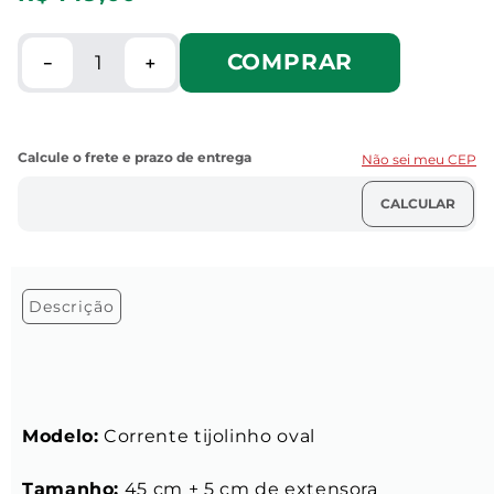
COMPRAR
－
＋
Não sei meu CEP
Descrição
Modelo:
 Corrente tijolinho oval
Tamanho:
 45 cm + 5 cm de extensora