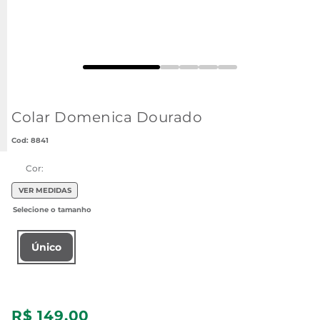
Colar Domenica Dourado
:
8841
Cor:
VER MEDIDAS
Único
R$
149
,
00