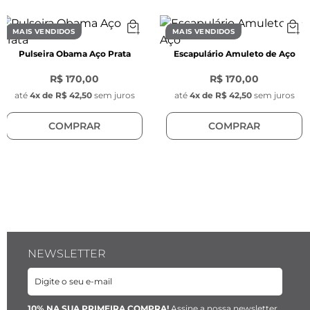
Comprimento do elo:
 6 mm
MAIS VENDIDOS
MAIS VENDIDOS
Pulseira Obama Aço Prata
Escapulário Amuleto de Aço
Espessura do elo:
 1,80 mm
R$ 170,00
R$ 170,00
Fecho:
 Pressão
até
4
x de
R$ 42,50
sem juros
até
4
x de
R$ 42,50
sem juros
COMPRAR
COMPRAR
Material:
 Aço inoxidável Prata.
Pingente Key Design:
Diâmetro:
 1 mm
NEWSLETTER
Espessura:
 1 mm
Material:
 Aço inoxidável
10% NA SUA PRIMEIRA COMPRA!
Assine a nossa newsletter