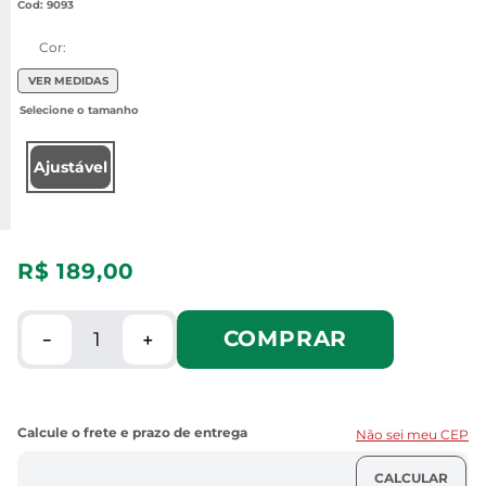
:
9093
Cor:
VER MEDIDAS
Ajustável
R$
189
,
00
COMPRAR
－
＋
Não sei meu CEP