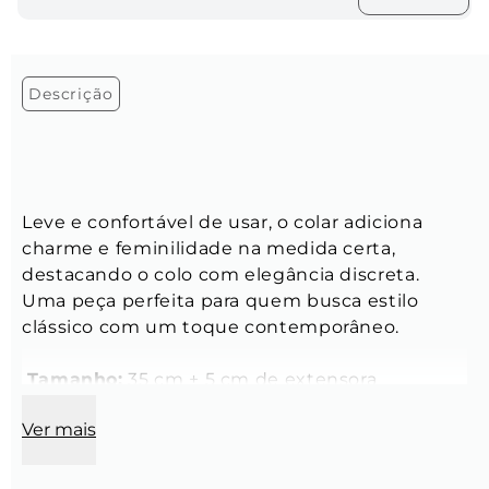
Descrição
Leve e confortável de usar, o colar adiciona 
charme e feminilidade na medida certa, 
destacando o colo com elegância discreta. 
Uma peça perfeita para quem busca estilo 
clássico com um toque contemporâneo.
Tamanho:
 35 cm + 5 cm de extensora
Modelo:
 Colar de pérola
Ver mais
Cor:
 Branco
Fecho:
 Mosquetão de pressão
Material:
 Pérola de água doce e aço inoxidável