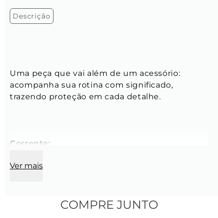
Descrição
Uma peça que vai além de um acessório: 
acompanha sua rotina com significado, 
trazendo proteção em cada detalhe.
Corrente:
Ver mais
Comprimento:
 60 cm de comprimento + 
extensor de 4 cm
Modelo:
 Grumet
COMPRE JUNTO