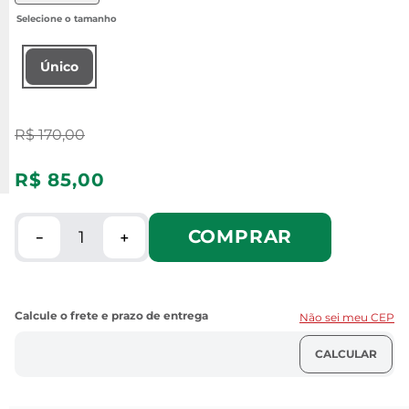
Único
R$
170
,
00
R$
85
,
00
COMPRAR
－
＋
Não sei meu CEP