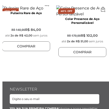
Comprimento do elo:
 3 mm
40% OFF
40% OFF
Pulseira Rare de Aço
Largura:
 2 mm
Colar Presence de Aço
Personalizável
-
40
%
Espessura do elo:
 0,6 mm 
-
40
%
R$ 84,00
R$ 140,00
R$ 102,00
R$ 170,00
até
2
x de
R$ 42,00
sem juros
Fecho:
 Garra de lagosta
até
2
x de
R$ 51,00
sem juros
COMPRAR
Material:
 Aço inoxidável banhado a ouro 18K.
COMPRAR
Pingente medalha com gravação da pomba 
da paz:
NEWSLETTER
Comprimento:
 15 mm
Largura:
 15 mm
10% NA SUA PRIMEIRA COMPRA!
Assine a nossa newsletter