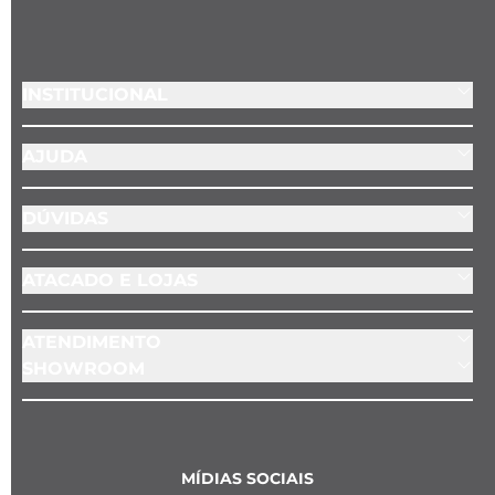
- Material: Aço inoxidável 

- Posição do pingente: Fixo no fecho
INSTITUCIONAL
AJUDA
DÚVIDAS
ATACADO E LOJAS
ATENDIMENTO
SHOWROOM
MÍDIAS SOCIAIS