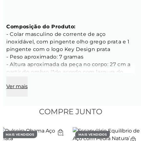
Composição do Produto:
- Colar masculino de corrente de aço 
inoxidável, com pingente olho grego prata e 1 
pingente com o logo Key Design prata

- Peso aproximado: 7 gramas

- Altura aproximada da peça no corpo: 27 cm a 
partir do ombro (*de acordo com largura do 
pescoço)

Ver mais
- Tamanho: 50 cm de comprimento

Características da Corrente:
- Espessura: 2,4 mm

COMPRE JUNTO
- Cor: Prata

- Material: Aço inoxidável

- Modelo da corrente: Tijolinho oval

MAIS VENDIDOS
MAIS VENDIDOS
- Fecho lagosta de aço inoxidável prata
