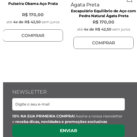
Pulseira Obama Aço Prata
Escapulário Equilíbrio de Aço com
Características do Pingente
R$ 170,00
Pedra Natural Ágata Preta
- Largura: 12 mm

R$ 170,00
até
4
x de
R$ 42,50
sem juros
- Comprimento: 14 mm

até
4
x de
R$ 42,50
sem juros
COMPRAR
- Espessura: 4 mm

COMPRAR
- Cor: Prata

- Material: Aço Inoxidável

- Pedra natural concha olho grego 10 mm, fixa 
no cabochon

- Posição do Cabochon: Móvel (não é fixo na 
corrente)

NEWSLETTER
Características do Pingente Key Design:
- Pingente redondo com gravação da chave da 
Key Design

- Diâmetro: 1 cm

10% NA SUA PRIMEIRA COMPRA!
Assine a nossa newsletter
e
receba dicas, novidades e promoções exclusivas
- Espessura: 1 mm 

ENVIAR
- Cor: Prata
