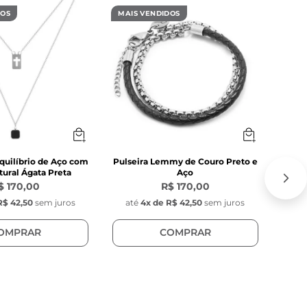
DOS
MAIS VENDIDOS
MAIS
quilíbrio de Aço com
Pulseira Lemmy de Couro Preto e
C
ural Ágata Preta
Aço
$ 170,00
R$ 170,00
R$ 42,50
sem juros
até
4
x de
R$ 42,50
sem juros
at
OMPRAR
COMPRAR