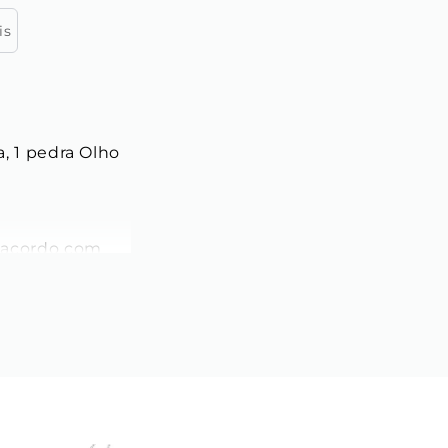
is
, 1 pedra Olho 
e acordo com 