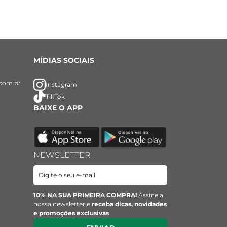
MÍDIAS SOCIAIS
com.br
Instagram
roteção, é 
TikTok
BAIXE O APP
ndosa, a pedra 
 as energias 
ímbolo do 
NEWSLETTER
10% NA SUA PRIMEIRA COMPRA!
Assine a
nossa newsletter e
receba dicas, novidades
e promoções exclusivas