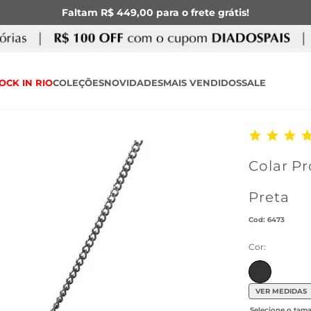
Faltam R$ 449,00 para o frete grátis!
OCK IN RIO
COLEÇÕES
NOVIDADES
MAIS VENDIDOS
SALE
Colar P
Preta
:
6473
Cor:
VER MEDIDAS