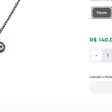
70cm
R$
140
,
－