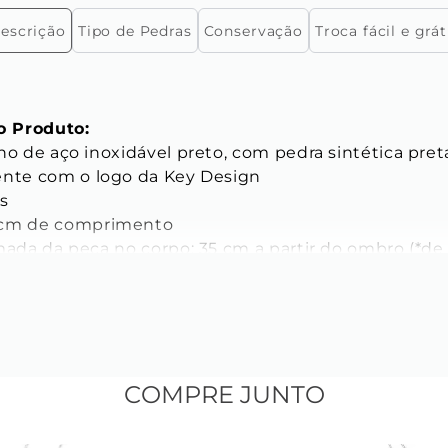
escrição
Tipo de Pedras
Conservação
Troca fácil e grát
 Produto:
no de aço inoxidável preto, com pedra sintética preta
ente com o logo da Key Design

s

 cm de comprimento

imada da peça no corpo: 35 cm a partir do ombro (*d
oço)

ICAS
s da Corrente:
do elo: 3 mm

COMPRE JUNTO
o: 2 mm

elo: 0,6 mm 
