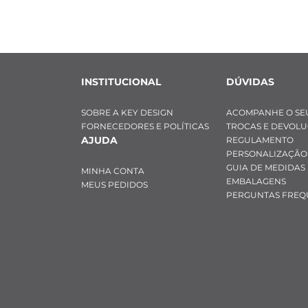
Característica
- Pingente ova
- Espessura: 1 c
- Cor: Preto

INSTITUCIONAL
DÚVIDAS
- Material: Aço 
- Posição do pi
SOBRE A KEY DESIGN
ACOMPANHE O SE
FORNECEDORES E POLÍTICAS
TROCAS E DEVOL
CURIOSIDADE: A 
AJUDA
REGULAMENTO
considerada uma
PERSONALIZAÇÃO
do bem

GUIA DE MEDIDAS
MINHA CONTA
O Olho Grego tr
EMBALAGENS
MEUS PEDIDOS
PERGUNTAS FREQ
negativas que 
olhar Divino, q