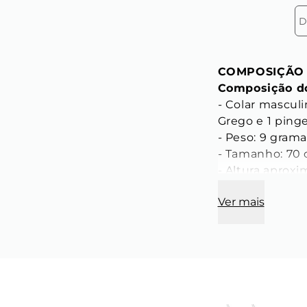
D
COMPOSIÇÃO
Composição do
- Colar masculi
Grego e 1 ping
- Peso: 9 grama
- Tamanho: 70
- Altura aprox
largura do pesc
Ver mais
CARACTERÍST
Característica
- Comprimento 
- Largura do el
- Espessura do 
- Cor: Preto
