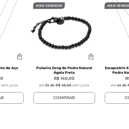
inoxidável

MAIS VENDIDOS
MAIS VENDI
rente: Grumet elo facetado

 de aço inoxidável preto

s das Pedras:
m

a sintética

a para cabochon

eto de Aço
Pulseira Zeng de Pedra Natural
Escapulário E
Ágata Preta
Pedra Nat
, (não é fixa na corrente)

00
R$ 140,00
R
0
sem juros
até
3
x de
R$ 46,66
sem juros
até
4
x de
REGO:

mm

AR
COMPRAR
C
na

a para cabochon

, (não é fixa na corrente)
