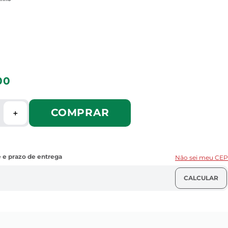
00
COMPRAR
＋
Não sei meu CEP