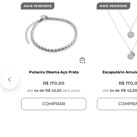
- Material: Aço 
MAIS VENDIDOS
MAIS VENDIDOS
- Modelo da cor
- Fecho lagosta
Característica
PEDRA ÁGATA:

- Diâmetro: 6m
- Cor: Preta

- Material: Pedr
- Modelo: Pedr
Pulseira Obama Aço Prata
Escapulário Amul
- Posição: Móvel
R$ 170,00
R$ 170,
até
4
x de
R$ 42,50
sem juros
até
4
x de
R$ 42,5
PEDRA OLHO G
- Diâmetro: 6 
COMPRAR
COMPR
- Cor: Colorido

- Material: Resi
- Modelo: Pedr
- Posição: Móvel