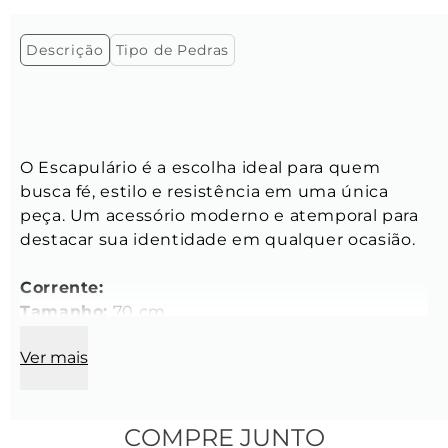
Descrição
Tipo de Pedras
O Escapulário é a escolha ideal para quem 
busca fé, estilo e resistência em uma única 
peça. Um acessório moderno e atemporal para 
destacar sua identidade em qualquer ocasião.
Corrente:
Tamanho:
 70 cm
Modelo:
 Grumet elo oval
Ver mais
Comprimento do elo:
 2,4 mm
Largura do elo:
 1,9 mm
Espessura do elo:
 0,5 mm
Cor:
 Prata
COMPRE JUNTO