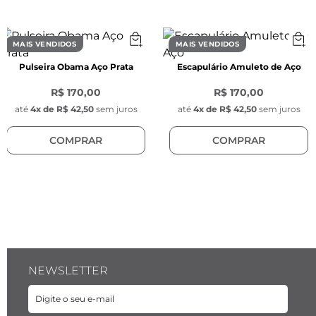
Material:
 Aço inoxidável
Pedra Natural:
MAIS VENDIDOS
MAIS VENDIDOS
Modelo:
 Quadrada para cabochon
Pulseira Obama Aço Prata
Escapulário Amuleto de Aço
Comprimento:
 10 mm
Largura:
 10 mm
R$ 170,00
R$ 170,00
Espessura:
 5 mm
até
4
x de
R$ 42,50
sem juros
até
4
x de
R$ 42,50
sem juros
Cor:
 Preta
COMPRAR
COMPRAR
Material:
 Ágata preta (pedra natural)
Posição da pedra:
 Fixa no cabochon
Armação:
 Enfeite em aço inoxidável para 
pedras quadradas, cor prata
Pingente:
Modelo:
 Retangular com cruz gravada e 
vazada no centro; logo Key Design ao lado
NEWSLETTER
Comprimento:
 21,5 mm
Largura:
 11 mm
Espessura:
 0,9 mm