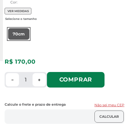
Cor:
VER MEDIDAS
70cm
R$
170
,
00
COMPRAR
－
＋
Não sei meu CEP