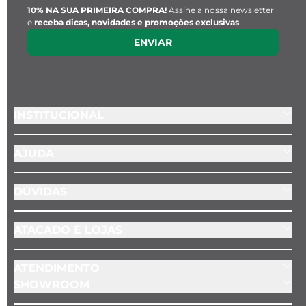
Cor:
 Prata
10% NA SUA PRIMEIRA COMPRA!
Assine a nossa newsletter
e
receba dicas, novidades e promoções exclusivas
Material:
 Zamak
ENVIAR
INSTITUCIONAL
AJUDA
DÚVIDAS
ATACADO E LOJAS
ATENDIMENTO
SHOWROOM