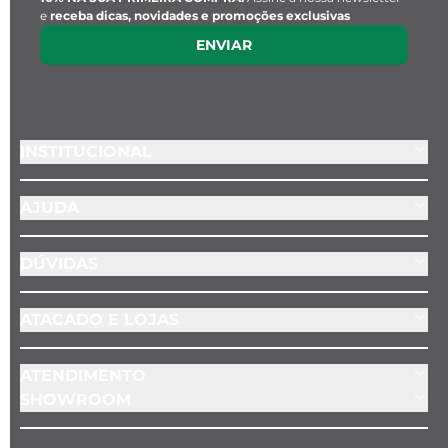
e
receba dicas, novidades e promoções exclusivas
ENVIAR
O processo galvânico é um processo químico 
de revestimento metálico homogêneo que 
confere maior resistência a oxidação e 
proteção das peças.
INSTITUCIONAL
AJUDA
DÚVIDAS
ATACADO E LOJAS
ATENDIMENTO
SHOWROOM