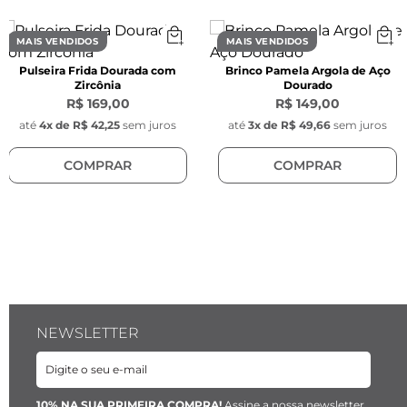
- Banho: Produto banhado a ouro 18K

- Processo: Galvânico

MAIS VENDIDOS
MAIS VENDIDOS
Pulseira Frida Dourada com
Brinco Pamela Argola de Aço
CARACTERÍSTICAS
Zircônia
Dourado
Características da Corrente:
R$ 169,00
R$ 149,00
- Espessura: 1 mm

até
4
x de
R$ 42,25
sem juros
até
3
x de
R$ 49,66
sem juros
- Cor: Dourado

COMPRAR
COMPRAR
- Modelo: Veneziana

- Corrente extensora com 1 mm de espessura

- Fecho lagosta com 10 mm de comprimento

Características dos Pingentes:
- Comprimento total: 25 mm

- Largura: 26 mm

- Espessura: 6 mm

NEWSLETTER
- Cores: Dourado

- Modelo: Formatos de rocha

- Material: Liga metálica

- Posição: Móvel (não é fixo na corrente)

10% NA SUA PRIMEIRA COMPRA!
Assine a nossa newsletter