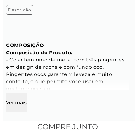
Descrição
COMPOSIÇÃO
Composição do Produto:
- Colar feminino de metal com três pingentes 
em design de rocha e com fundo oco. 
Pingentes ocos garantem leveza e muito 
conforto, o que permite você usar em 
qualquer ocasião. 

- Peso: 11 gramas

Ver mais
- Tamanho: Ajustável, de 39 cm a 45 cm de 
comprimento

- Altura aproximada da peça no corpo: 20 cm a 
partir do ombro (*de acordo com largura do 
COMPRE JUNTO
pescoço)
