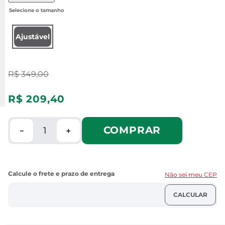
Ajustável
R$
349
,
00
R$
209
,
40
COMPRAR
－
＋
Não sei meu CEP