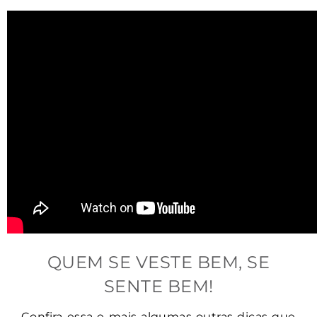
Modelo:
 Fígaro
Comprimento do elo:
 entre 2 mm e 5,2 mm
Largura do elo:
 1,4 mm
Espessura do elo:
 0,9 mm
Fecho:
 Lagosta retângular
Material:
 Aço inoxidável.
Pingente:
QUEM SE VESTE BEM, SE
Formato:
 Barra de ouro
SENTE BEM!
Comprimento do elo:
 14,5 mm
Confira essa e mais algumas outras dicas que