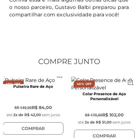
o nosso parceiro, Gustavo Balbi preparou para
Largura:
 7 mm
compartilhar com exclusividade para você!
Espessura:
 4,5 mm
Posição:
 Móvel
Material:
Aço inoxidável
COMPRE JUNTO
40% OFF
40% OFF
Pingente Key Design:
Pulseira Rare de Aço
Diâmetro:
 1 cm
Colar Presence de Aço
Personalizável
-
40
%
-
40
%
R$ 84,00
R$ 140,00
Espessura:
 1mm
R$ 102,00
R$ 170,00
até
2
x de
R$ 42,00
sem juros
Material:
 Aço inoxidável
até
2
x de
R$ 51,00
sem juros
COMPRAR
COMPRAR