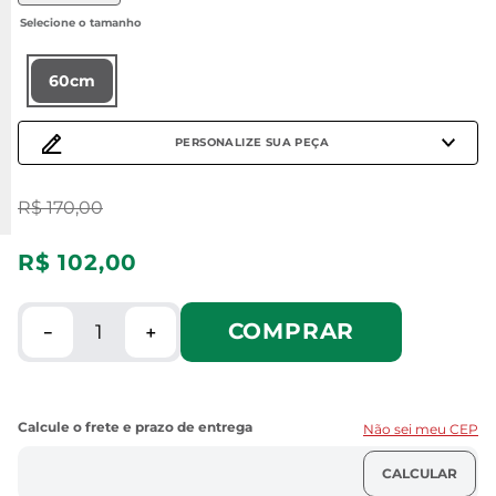
60cm
PERSONALIZE SUA PEÇA
R$
170
,
00
R$
102
,
00
COMPRAR
－
＋
Não sei meu CEP