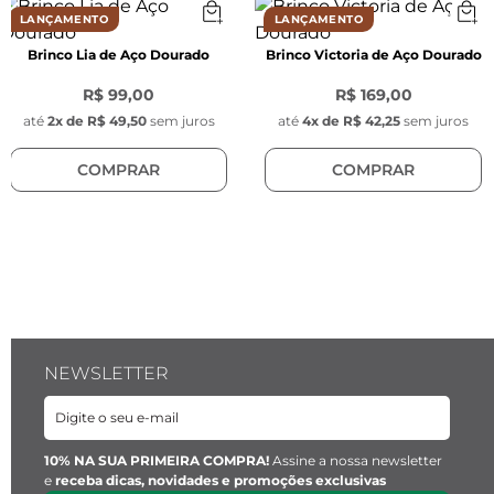
 Pingente tag
LANÇAMENTO
LANÇAMENTO
Comprimento:
 9 mm 
Brinco Lia de Aço Dourado
Brinco Victoria de Aço Dourado
Largura:
 4 mm
Espessura:
 0.40 mm
R$ 99,00
R$ 169,00
Material:
 Aço inoxidável
até
2
x de
R$ 49,50
sem juros
até
4
x de
R$ 42,25
sem juros
Cor:
 Dourado
COMPRAR
COMPRAR
NEWSLETTER
10% NA SUA PRIMEIRA COMPRA!
Assine a nossa newsletter
e
receba dicas, novidades e promoções exclusivas