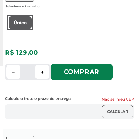
Único
R$
129
,
00
COMPRAR
－
＋
Não sei meu CEP