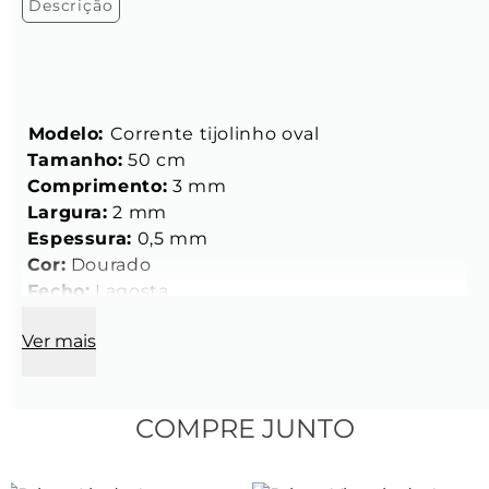
Descrição
 Modelo: 
Corrente tijolinho oval
Tamanho:
 50 cm
Comprimento:
 3 mm
Largura:
 2 mm
Espessura:
 0,5 mm
Cor:
 Dourado 
Fecho:
 Lagosta 
Material:
 Liga metálica nobre banhada a ouro 
Ver mais
18k
Berloques (7 un):
Modelo Pedra Zircônia Verde
 7 mm x 4 mm x 
COMPRE JUNTO
3 mm