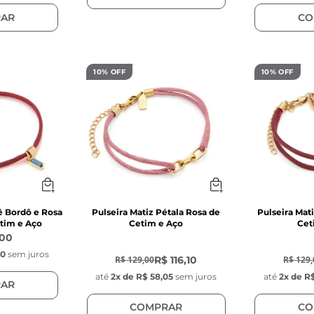
AR
CO
10% OFF
10% OFF
ê Bordô e Rosa
Pulseira Matiz Pétala Rosa de
Pulseira Mat
tim e Aço
Cetim e Aço
Cet
,00
-
10
%
-
10
%
00
sem juros
R$ 116,10
R$ 129,00
R$ 129,
até
2
x de
R$ 58,05
sem juros
até
2
x de
R$
AR
COMPRAR
CO