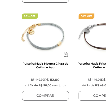
20% OFF
30% OFF
Pulseira Matiz Magma Cinza de
Pulseira Matiz Pr
Cetim e Aço
Cetim e
-
20
%
-
30
%
R$ 112,00
R$
R$ 140,00
R$ 140,00
até
2
x de
R$ 56,00
sem juros
até
2
x de
R$ 49,
COMPRAR
COMPR