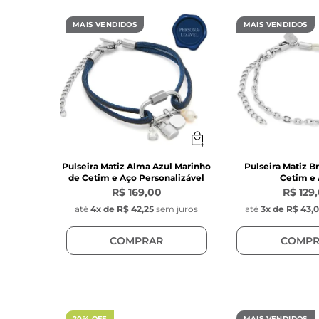
MAIS VENDIDOS
MAIS VENDIDOS
Pulseira Matiz Alma Azul Marinho
Pulseira Matiz Br
de Cetim e Aço Personalizável
Cetim e
R$ 169,00
R$ 129
até
4
x de
R$ 42,25
sem juros
até
3
x de
R$ 43,
COMPRAR
COMPR
20% OFF
MAIS VENDIDOS