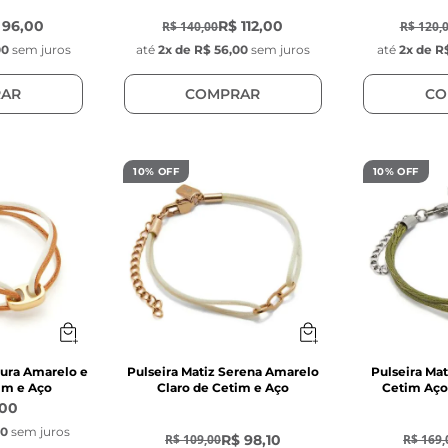
 96,00
R$ 112,00
R$ 140,00
R$ 120,
00
sem juros
até
2
x de
R$ 56,00
sem juros
até
2
x de
R$
AR
COMPRAR
CO
10% OFF
10% OFF
pura Amarelo e
Pulseira Matiz Serena Amarelo
Pulseira Ma
im e Aço
Claro de Cetim e Aço
Cetim Aço
,00
-
10
%
-
10
%
00
sem juros
R$ 98,10
R$ 109,00
R$ 169,