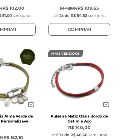
R$ 102,00
R$ 109,65
00
R$ 129,00
 51,00
sem juros
até
2
x de
R$ 54,82
sem juros
MPRAR
COMPRAR
MAIS VENDIDOS
tiz Alma Verde de
Pulseira Matiz Oasis Bordô de
 Personalizável
Cetim e Aço
R$ 140,00
até
3
x de
R$ 46,66
sem juros
R$ 152,10
00