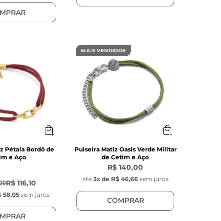
MPRAR
MAIS VENDIDOS
iz Pétala Bordô de
Pulseira Matiz Oasis Verde Militar
im e Aço
de Cetim e Aço
R$ 140,00
até
3
x de
R$ 46,66
sem juros
R$ 116,10
00
 58,05
sem juros
COMPRAR
MPRAR