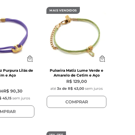
MAIS VENDIDOS
z Purpura Lilás de
Pulseira Matiz Lume Verde e
im e Aço
Amarelo de Cetim e Aço
R$ 129,00
até
3
x de
R$ 43,00
sem juros
R$ 90,30
00
$ 45,15
sem juros
COMPRAR
MPRAR
15% OFF