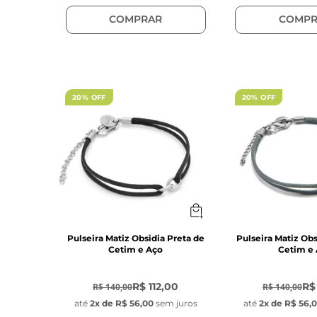
COMPRAR
COMPR
20% OFF
20% OFF
Pulseira Matiz Obsidia Preta de
Pulseira Matiz Obs
Cetim e Aço
Cetim e
-
20
%
-
20
%
R$ 112,00
R$
R$ 140,00
R$ 140,00
até
2
x de
R$ 56,00
sem juros
até
2
x de
R$ 56,