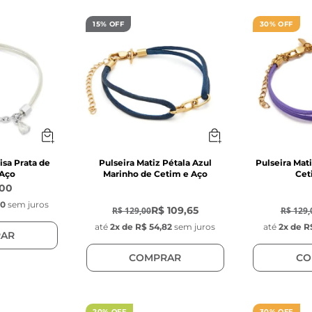
15% OFF
30% OFF
isa Prata de
Pulseira Matiz Pétala Azul
Pulseira Mati
 Aço
Marinho de Cetim e Aço
Cet
,00
-
15
%
-
30
%
00
sem juros
R$ 109,65
R$ 129,00
R$ 129,
até
2
x de
R$ 54,82
sem juros
até
2
x de
R
AR
COMPRAR
CO
20% OFF
30% OFF