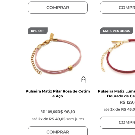
COMPRAR
COMPR
10% OFF
MAIS VENDIDOS
Pulseira Matiz Pilar Rosa de Cetim
Pulseira Matiz Lum
e Aço
Dourado de Ce
R$ 129
-
10
%
até
3
x de
R$ 43,
R$ 98,10
R$ 109,00
até
2
x de
R$ 49,05
sem juros
COMPR
COMPRAR