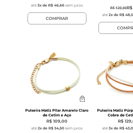
até
3
x de
R$ 46,66
sem juros
R$
R$ 120,00
até
2
x de
R$ 48,
COMPRAR
COMPR
Pulseira Matiz Pilar Amarelo Claro
Pulseira Matiz Púr
de Cetim e Aço
Cobre de Cet
R$ 109,00
R$ 129
até
2
x de
R$ 54,50
sem juros
até
3
x de
R$ 43,