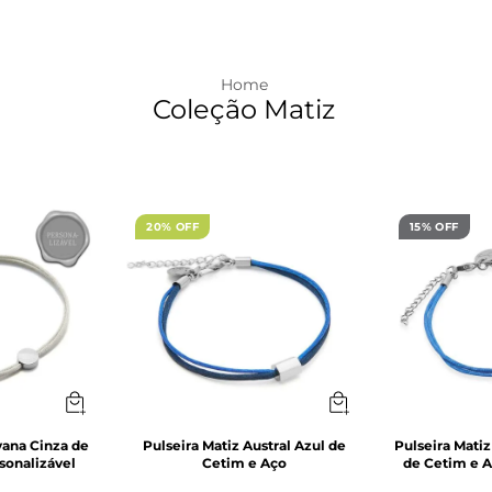
Coleção Matiz
20% OFF
15% OFF
vana Cinza de
Pulseira Matiz Austral Azul de
Pulseira Matiz
sonalizável
Cetim e Aço
de Cetim e A
-
20
%
-
15
%