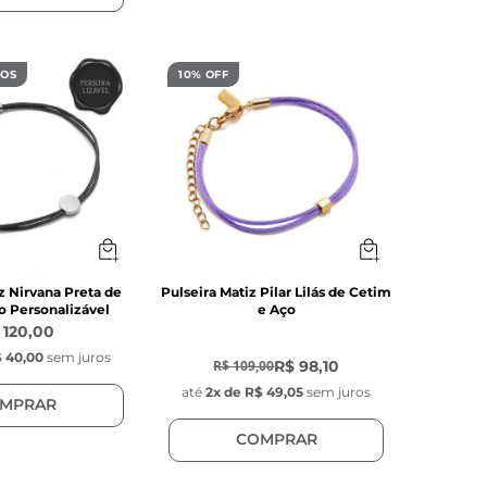
DOS
10% OFF
z Nirvana Preta de
Pulseira Matiz Pilar Lilás de Cetim
o Personalizável
e Aço
 120,00
-
10
%
 40,00
sem juros
R$ 98,10
R$ 109,00
até
2
x de
R$ 49,05
sem juros
MPRAR
COMPRAR