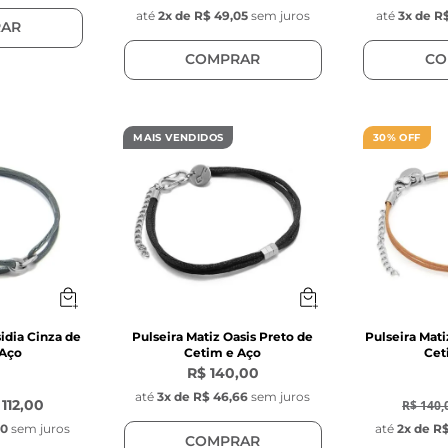
até
2
x de
R$ 49,05
sem juros
até
3
x de
R$
AR
COMPRAR
CO
MAIS VENDIDOS
30% OFF
idia Cinza de
Pulseira Matiz Oasis Preto de
Pulseira Mat
 Aço
Cetim e Aço
Cet
R$ 140,00
-
30
%
até
3
x de
R$ 46,66
sem juros
 112,00
R$ 140,
00
sem juros
até
2
x de
R$
COMPRAR