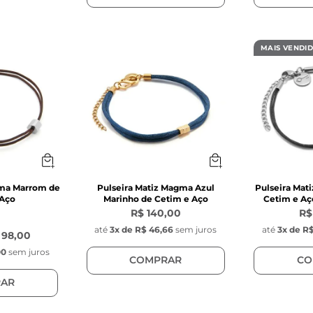
MAIS VENDI
isma Marrom de
Pulseira Matiz Magma Azul
Pulseira Mati
 Aço
Marinho de Cetim e Aço
Cetim e Aç
R$ 140,00
R$
até
3
x de
R$ 46,66
sem juros
até
3
x de
R$
 98,00
00
sem juros
COMPRAR
CO
AR