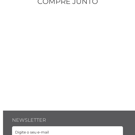
COMPRE JUNTO
ombro (*de acordo com largura do pescoço) 
- Corrente 60 cm: entre 16 e 23 cm a partir do 
ombro (*de acordo com largura do pescoço) 
- Corrente 70 cm: entre 21 e 28 cm a partir do 
ombro (*de acordo com largura do pescoço) 
CARACTERÍSTICAS
Características da Corrente:
- Comprimento do elo: 7,5 mm 
- Largura do elo: 4 mm 
- Espessura do elo: 1,3 mm 
- Cor: Dourada 
- Material: Aço inoxidável 
- Modelo da corrente: Grumet facetada 
- Fecho lagosta de aço inoxidável na cor 
dourada com 1 cm de comprimento 
NEWSLETTER
Características do Pingente Key Design: