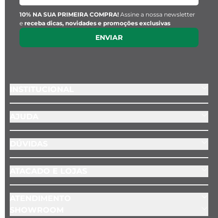
- Tag com gravação da chave da Key Design 
- Diâmetro: 1cm 
10% NA SUA PRIMEIRA COMPRA!
Assine a nossa newsletter
e
receba dicas, novidades e promoções exclusivas
- Espessura: 1 mm 
ENVIAR
- Cor: Dourado 
- Material: Aço inoxidável 
- Posição do pingente: Fixo na corrente (ao 
lado do fecho)
INSTITUCIONAL
AJUDA
DÚVIDAS
ATACADO E LOJAS
ATENDIMENTO
SHOWROOM