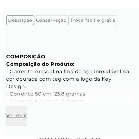
Descrição
Conservação
Troca fácil e grátis
COMPOSIÇÃO
Composição do Produto:
- Corrente masculina fina de aço inoxidável na 
cor dourada com tag com a logo da Key 
Design. 
- Corrente 50 cm: 23,8 gramas 
- Corrente 60 cm: 25,3 gramas 
- Corrente 70 cm: 27,2 gramas 
Ver mais
- Tamanhos: 50 cm, 60 cm ou 70 cm de 
comprimento 
- Altura aproximada da peça no corpo: 
- Corrente 50 cm: entre 11 e 18 cm a partir do 