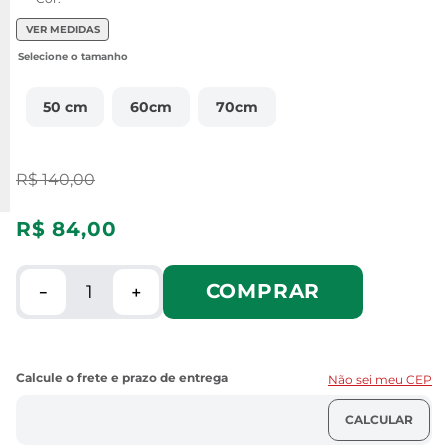
VER MEDIDAS
50 cm
60cm
70cm
R$
140
,
00
R$
84
,
00
COMPRAR
－
＋
Não sei meu CEP