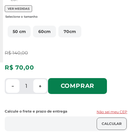
VER MEDIDAS
50 cm
60cm
70cm
R$
140
,
00
R$
70
,
00
COMPRAR
－
＋
Não sei meu CEP