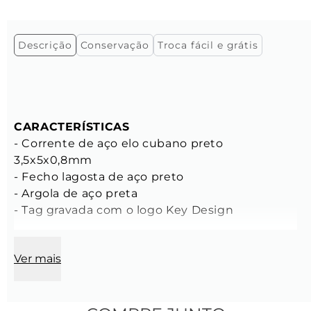
Descrição
Conservação
Troca fácil e grátis
CARACTERÍSTICAS 
- Corrente de aço elo cubano preto 
3,5x5x0,8mm 
- Fecho lagosta de aço preto 
- Argola de aço preta 
- Tag gravada com o logo Key Design
Composição: 
Ver mais
- Tamanhos: P 50cm | M 60cm | G 70cm 
- Cor: Preta 
- Feita manualmente com criação Key Design.