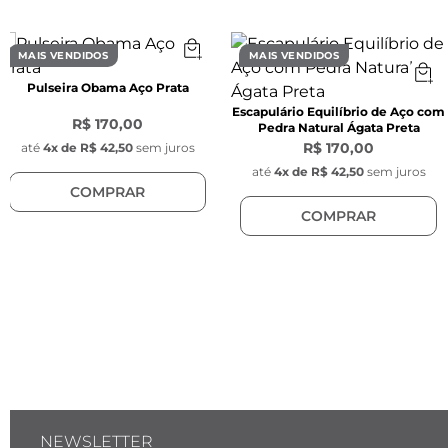
- Colar de Aço Lendi Dourado

- Para mais informações consulte o guia de 
medidas no topo da página;

MAIS VENDIDOS
MAIS VENDIDOS
- Feita manualmente com criação Key Design.
Pulseira Obama Aço Prata
Escapulário Equilíbrio de Aço com
R$ 170,00
Pedra Natural Ágata Preta
R$ 170,00
até
4
x de
R$ 42,50
sem juros
até
4
x de
R$ 42,50
sem juros
COMPRAR
COMPRAR
NEWSLETTER