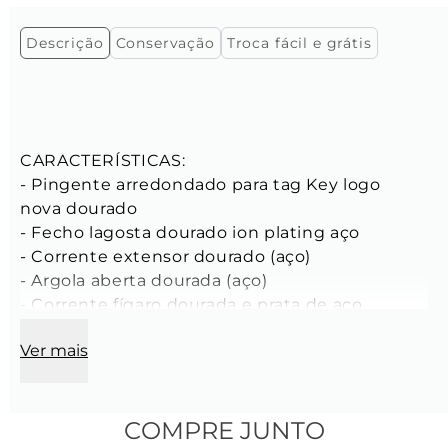
Descrição
Conservação
Troca fácil e grátis
CARACTERÍSTICAS:

- Pingente arredondado para tag Key logo 
nova dourado

- Fecho lagosta dourado ion plating aço

- Corrente extensor dourado (aço)

- Argola aberta dourada (aço)

- Corrente fígaro dourada e prata de aço 
4x6x1,5mm | 4x8x1,5mm

Ver mais
Composição:

- Tamanho: ajustável| de 48cm a 53cm

- Cor: Dourado 

COMPRE JUNTO