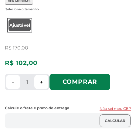
VER MEDIDAS
Ajustável
R$
170
,
00
R$
102
,
00
COMPRAR
－
＋
Não sei meu CEP