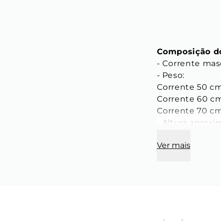
Composição do
- Corrente mas
- Peso: 
Corrente 50 cm
Corrente 60 cm
Corrente 70 cm
- Altura aproxi
Corrente 50 cm:
Ver mais
pescoço) Corre
largura do pesc
acordo com lar
Característica
- Tamanho: 50
- Espessura: 7 