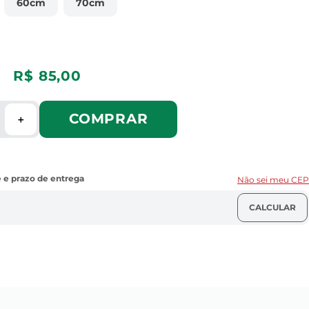
60cm
70cm
R$
85
,
00
COMPRAR
＋
Não sei meu CEP