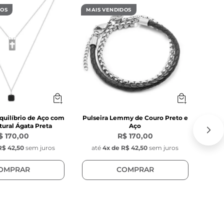
DOS
MAIS VENDIDOS
MAIS
primento 
quilíbrio de Aço com
Pulseira Lemmy de Couro Preto e
C
ural Ágata Preta
Aço
$ 170,00
R$ 170,00
R$ 42,50
sem juros
até
4
x de
R$ 42,50
sem juros
at
OMPRAR
COMPRAR