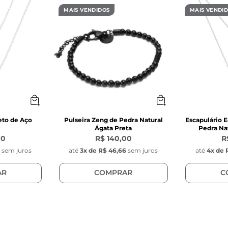
MAIS VENDIDOS
MAIS VENDI
 inoxidável banhado a ouro 
rrente: Grumet 
a de aço inoxidável na cor dourada com 1 cm de com
s do Pingente Key Design:
ação da chave da Key Design 
m 
mm (0,1cm) 
eto de Aço
Pulseira Zeng de Pedra Natural
Escapulário E
Ágata Preta
Pedra Nat
 inoxidável banhado a ouro 
00
R$ 140,00
R
ngente: Fixo na corrente (com fecho lagosta)
0
sem juros
até
3
x de
R$ 46,66
sem juros
até
4
x de
AR
COMPRAR
C