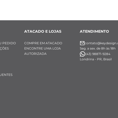
ATACADO E LOJAS
ATENDIMENTO
U PEDIDO
COMPRE EM ATACADO
contato@keydesign.
UÇÕES
ENCONTRE UMA LOJA
Seg. a sex. de 8h às 18h
AUTORIZADA
(43) 98871-9284
Londrina - PR, Brasil
UENTES