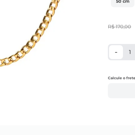
50 cm
R$
170
,
00
－