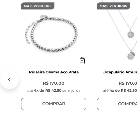
- Cor: Dourada 
MAIS VENDIDOS
MAIS VENDIDOS
- Material: Aço
- Modelo da co
- Fecho lagost
Característica
- Tag com grav
- Diâmetro: 1 c
- Espessura: 1 
- Cor: Dourada 
Pulseira Obama Aço Prata
Escapulário Amul
- Material: Aço
R$ 170,00
R$ 170,
- Posição do pi
até
4
x de
R$ 42,50
sem juros
até
4
x de
R$ 42,5
COMPRAR
COMPR