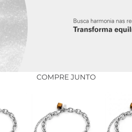
ndo signo:
m 
noxidável
COMPRE JUNTO
 natural olho de tigre:
noxidável