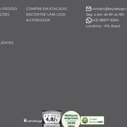
U PEDIDO
COMPRE EM ATACADO
contato@keydesign.
UÇÕES
ENCONTRE UMA LOJA
Seg. a sex. de 8h às 18h
AUTORIZADA
(43) 98871-9284
Londrina - PR, Brasil
UENTES