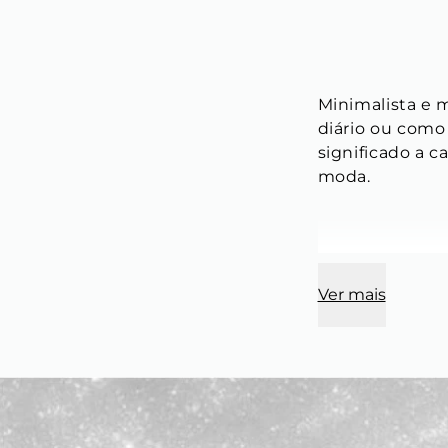
Minimalista e 
diário ou como
significado a 
moda.
Comprimento:
Ver mais
Modelo:
 Corre
Espessura:
 3 
Material:
 Aço i