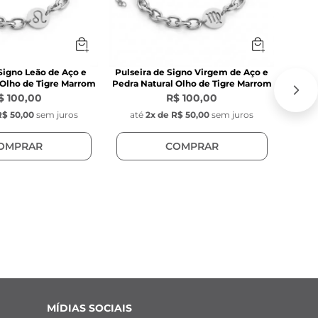
 Signo Leão de Aço e
Pulseira de Signo Virgem de Aço e
Pulse
 Olho de Tigre Marrom
Pedra Natural Olho de Tigre Marrom
Pedra 
$ 100,00
R$ 100,00
R$ 50,00
sem juros
até
2
x de
R$ 50,00
sem juros
at
OMPRAR
COMPRAR
MÍDIAS SOCIAIS