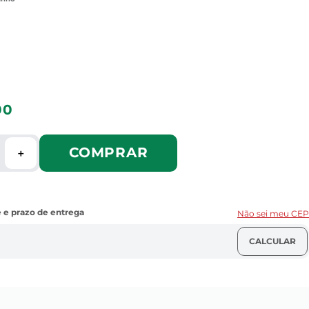
00
COMPRAR
＋
Não sei meu CEP