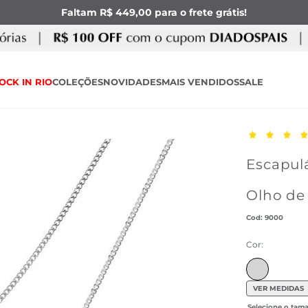
Faltam R$ 449,00 para o frete grátis!
OCK IN RIO
COLEÇÕES
NOVIDADES
MAIS VENDIDOS
SALE
Escapulá
Olho de
:
9000
Cor:
VER MEDIDAS