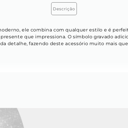
Descrição
moderno, ele combina com qualquer estilo e é perfeit
 presente que impressiona. O símbolo gravado adici
cada detalhe, fazendo deste acessório muito mais qu
 70 cm
nte Grumet
mm x 2 mm x 0,6 mm
noxidável