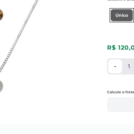
Único
R$
120
,
－