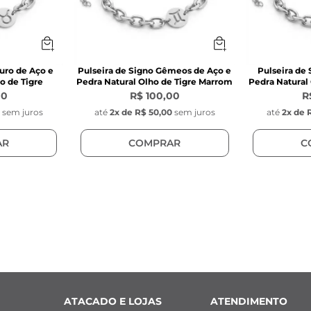
ouro de Aço e
Pulseira de Signo Gêmeos de Aço e
Pulseira de
o de Tigre
Pedra Natural Olho de Tigre Marrom
Pedra Natural
00
R$ 100,00
R
0
sem juros
até
2
x de
R$ 50,00
sem juros
até
2
x de
AR
COMPRAR
C
ATACADO E LOJAS
ATENDIMENTO