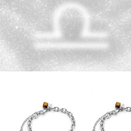
Pingente Redo
Largura:
 1,1 m
Material:
 Aço i
Pingente Pedra
Largura:
 1 cm
Material:
 Aço i