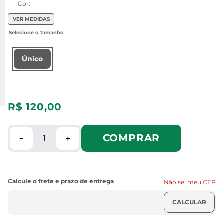
Cor:
VER MEDIDAS
Único
R$
120
,
00
COMPRAR
－
＋
Não sei meu CEP