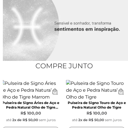
Espessura:
 3 mm x 2 mm x 0,6 mm
Material:
 Aço inoxidável
Pingente Redondo signo:
Largura:
 1,1 mm 
COMPRE JUNTO
Material:
 Aço inoxidável
Pulseira de Signo Áries de Aço e
Pulseira de Signo Touro de Aço e
Pingente Pedra natural olho de tigre:
Pedra Natural Olho de Tigre
Pedra Natural Olho de Tigre
Marrom
R$ 100,00
R$ 100,00
Largura:
 1 cm
até
2
x de
R$ 50,00
sem juros
até
2
x de
R$ 50,00
sem juros