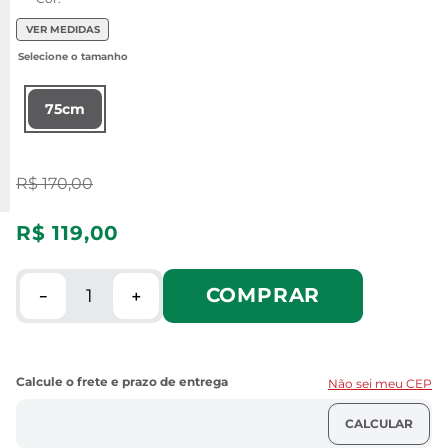
VER MEDIDAS
75cm
R$
170
,
00
R$
119
,
00
COMPRAR
－
＋
Não sei meu CEP