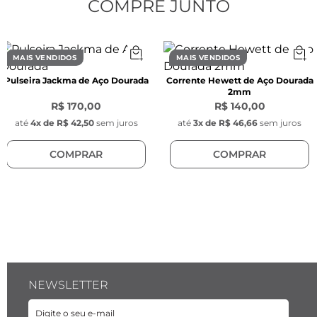
Inoxidável - Posição dos pingentes: Fixo na 
COMPRE JUNTO
corrente
MAIS VENDIDOS
MAIS VENDIDOS
Pulseira Jackma de Aço Dourada
Corrente Hewett de Aço Dourada
2mm
R$ 170,00
R$ 140,00
até
4
x de
R$ 42,50
sem juros
até
3
x de
R$ 46,66
sem juros
COMPRAR
COMPRAR
NEWSLETTER