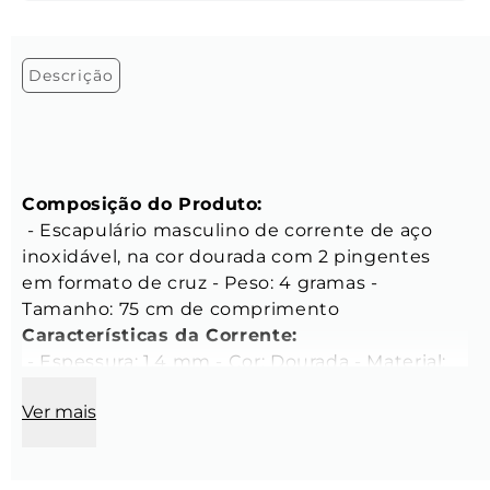
Descrição
Composição do Produto:
 - Escapulário masculino de corrente de aço 
inoxidável, na cor dourada com 2 pingentes 
em formato de cruz - Peso: 4 gramas - 
Tamanho: 75 cm de comprimento 
Características da Corrente:
 - Espessura: 1,4 mm - Cor: Dourada - Material: 
Aço inoxidável - Modelo da corrente: Grumet 
Ver mais
Características do Pingentes de Cruz :
 - Espessura: 1,15 mm - Comprimento: 1,3 cm - 
Largura: 11 mm - Cor: Dourada - Material: Aço 