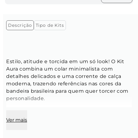
Descrição
Tipo de Kits
Estilo, atitude e torcida em um só look! O Kit 
Aura combina um colar minimalista com 
detalhes delicados e uma corrente de calça 
moderna, trazendo referências nas cores da 
bandeira brasileira para quem quer torcer com 
personalidade. 
Corrente Camisa 10: 
Ver mais
Tamanho:
 55 cm
Modelo:
 Corrente Cartier Oval
Cor: 
Dourado