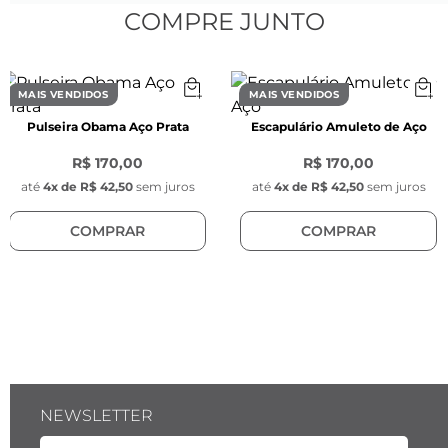
Espessura: 
4 mm x 3 mm x 0,8 mm
COMPRE JUNTO
Pingente Key Design:
Diâmetro: 
1 cm
MAIS VENDIDOS
MAIS VENDIDOS
Espessura: 
1 mm
Pulseira Obama Aço Prata
Escapulário Amuleto de Aço
Fecho: 
Magnético
R$ 170,00
R$ 170,00
Material: 
Aço inoxidável
até
4
x de
R$ 42,50
sem juros
até
4
x de
R$ 42,50
sem juros
COMPRAR
COMPRAR
Detalhes: Contém miçanças na cor verde, 
branca e amarelho e cabo de aço amarelo.
Colar Penta: 
Tamanho:
 70 cm (Ajustável até 30 cm)
Modelo:
 Colar de cordão cetim
Cor: 
Dourado
Espessura: 
2 mm
NEWSLETTER
Material: 
Fio em cetim com detalhes em aço 
inoxidável Dourado.