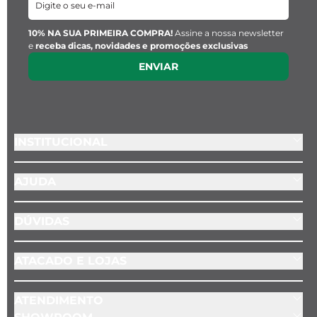
Pingentes:
10% NA SUA PRIMEIRA COMPRA!
Assine a nossa newsletter
e
receba dicas, novidades e promoções exclusivas
Hexagonal: 1 cm
ENVIAR
Pedra Retangular Azul:
 9,5 mm x 3 mm
Pingente Key Design:
Diâmetro: 
1 cm
Espessura: 
1 mm
INSTITUCIONAL
AJUDA
DÚVIDAS
ATACADO E LOJAS
ATENDIMENTO