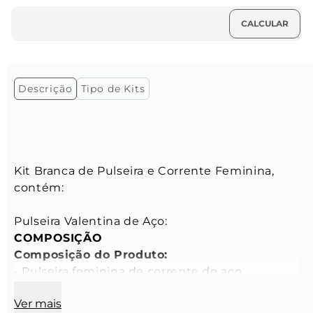
Descrição
Tipo de Kits
Kit Branca de Pulseira e Corrente Feminina, 
contém:

COMPOSIÇÃO
Composição do Produto:
- Pulseira feminina de corrente de aço 
inoxidável. Este produto contém a 
Ver mais
personalização do logo na tag Key Design.
