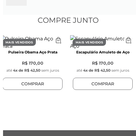
- Peso: 20 gramas

- Tamanho: Ajustável

COMPRE JUNTO
CARACTERÍSTICAS
Características da Corrente:
- Diâmetro: 8 mm

MAIS VENDIDOS
MAIS VENDIDOS
- Espessura do elo: 1,5 mm

Pulseira Obama Aço Prata
Escapulário Amuleto de Aço
- Cor: Prata

- Modelo: Bizantina

R$ 170,00
R$ 170,00
- Fecho lagosta de aço inoxidável na cor prata

até
4
x de
R$ 42,50
sem juros
até
4
x de
R$ 42,50
sem juros
COMPRAR
COMPRAR
Características do Pingente Key Design:
- Pingente redondo com gravação da chave da 
Key Design

- Diâmetro: 1 cm

- Espessura: 0,1 cm

- Cor: Prata

- Material: Aço inoxidável

- Posição do pingente: Fixo (ao lado do fecho)
