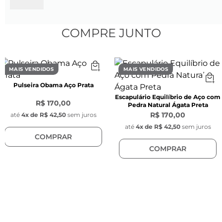
Espessura da parte superior:
 2 mm
Cor:
 Dourado
Material: 
Metal
COMPRE JUNTO
Modelo: 
Coluna
Tarraxas: 
Borboletas na cor dourada
Banho: 
Ouro 18K
MAIS VENDIDOS
MAIS VENDIDOS
Pulseira Obama Aço Prata
Escapulário Equilíbrio de Aço com
Brinco Maia de Prata 925 Dourado com 
R$ 170,00
Pedra Natural Ágata Preta
Zircônia Branca:
R$ 170,00
até
4
x de
R$ 42,50
sem juros
Tamanho:
 Único
até
4
x de
R$ 42,50
sem juros
COMPRAR
Comprimento total: 
13,6 mm
COMPRAR
Largura da parte superior:
 7,5 mm
Espessura da parte superior:
 2,62 mm
Cor: 
Dourado
Material: 
Prata 925
Modelo:
 Retangular com ponto de luz
Pedra:
 Zircônia branca
Banho:
 Prata 925