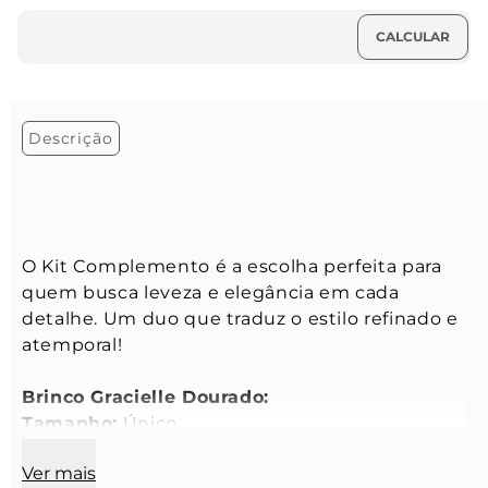
Descrição
O Kit Complemento é a escolha perfeita para 
quem busca leveza e elegância em cada 
detalhe. Um duo que traduz o estilo refinado e 
atemporal!
Brinco Gracielle Dourado:
Tamanho:
 Único
Comprimento:
 14,5 mm
Ver mais
Largura da parte superior: 
10 mm