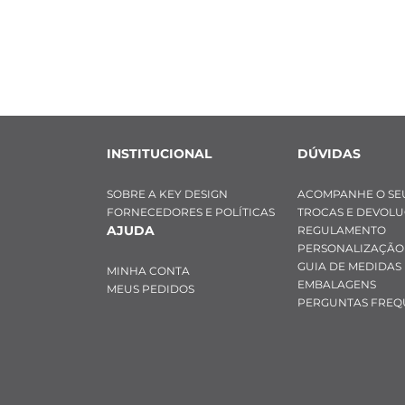
Personalizaçã
 -Este produto
 -Você pode us
 Emoticons, sí
 -A fonte utili
 -A gravação é f
INSTITUCIONAL
DÚVIDAS
Berloque (1 un)
SOBRE A KEY DESIGN
ACOMPANHE O SE
Modelo Pedra 
FORNECEDORES E POLÍTICAS
TROCAS E DEVOL
AJUDA
REGULAMENTO
PERSONALIZAÇÃO
GUIA DE MEDIDAS
MINHA CONTA
EMBALAGENS
MEUS PEDIDOS
PERGUNTAS FREQ