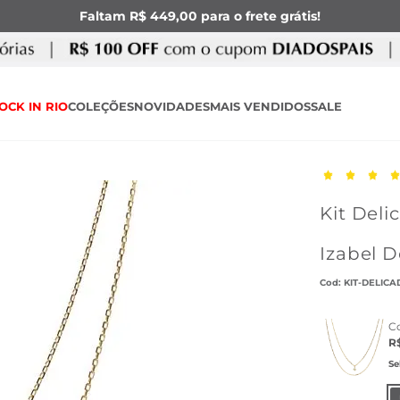
Faltam R$ 449,00 para o frete grátis!
OCK IN RIO
COLEÇÕES
NOVIDADES
MAIS VENDIDOS
SALE
Kit Deli
Izabel 
:
KIT-DELICA
C
R
Se