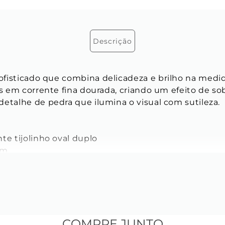
Descrição
fisticado que combina delicadeza e brilho na medida
es em corrente fina dourada, criando um efeito de so
detalhe de pedra que ilumina o visual com sutileza.
te tijolinho oval duplo 
cm
: 3 mm
5 mm
 
COMPRE JUNTO
 inoxidável banhado a ouro 18k