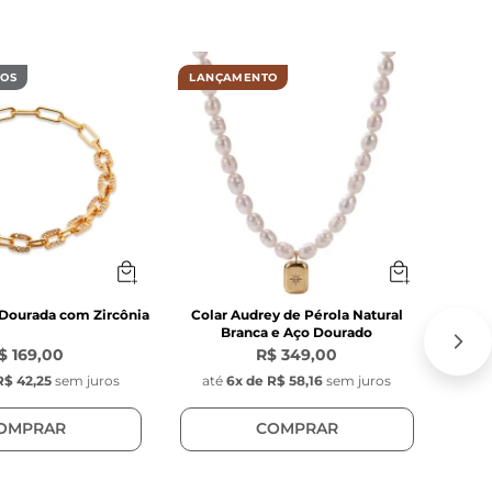
DOS
LANÇAMENTO
MAIS
 Dourada com Zircônia
Colar Audrey de Pérola Natural
C
Branca e Aço Dourado
$ 169,00
R$ 349,00
R$ 42,25
sem juros
até
6
x de
R$ 58,16
sem juros
at
OMPRAR
COMPRAR