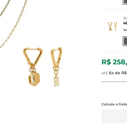
Br
R
Se
R$ 258
até
6x de
R$