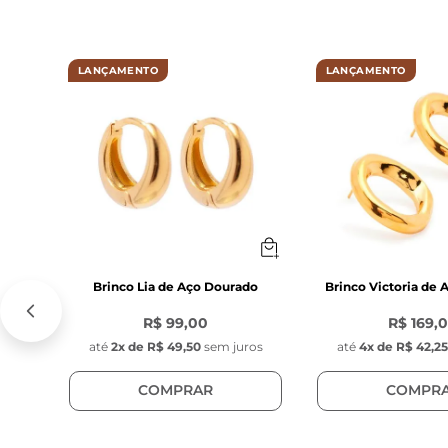
 Berloque (1 un)
 Modelo Pedra
LANÇAMENTO
LANÇAMENTO
 Pingente tag
 Comprimento
 Largura: 4 mm
 Espessura: 0
 Material: Aço 
 Cor: Dourado
Brinco Izabel
Brinco Lia de Aço Dourado
Brinco Victoria de
Modelo: Huggi
R$ 99,00
R$ 169,
Comprimento:
até
2
x de
R$ 49,50
sem juros
até
4
x de
R$ 42,25
Largura: 15 mm
Espessura: 2.5
COMPRAR
COMPR
Cor: Dourado 
Material: Aço i