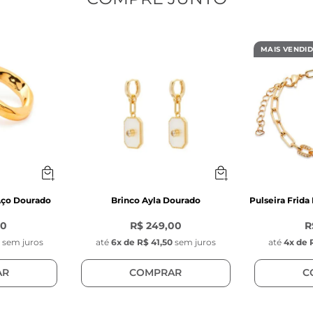
:
 Zircônia Verde 7 mm x 4 mm x 3 mm
MAIS VENDI
: 9 mm 
.40 mm
inoxidável
 de Aço Dourado
 Aço Dourado
Brinco Ayla Dourado
Pulseira Frida
e Hoop
00
R$ 249,00
R
 17 mm
sem juros
até
6
x de
R$ 41,50
sem juros
até
4
x de
 mm
AR
COMPRAR
C
noxidável