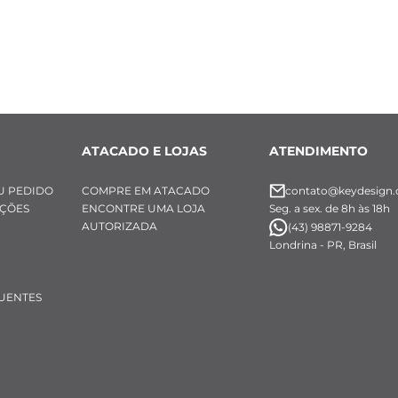
o
 permite personalização com 
1 caractere
, incluindo 
ar letras, números e pontos.
mbolos especiais ou atalhos de teclado não são permi
zada na personalização é a 
Optima 3L.
eita 
sem nenhum custo adicional
.
ATACADO E LOJAS
ATENDIMENTO
:
U PEDIDO
COMPRE EM ATACADO
contato@keydesign.
Zircônia Verde 7 mm x 4 mm x 3 mm
UÇÕES
ENCONTRE UMA LOJA
Seg. a sex. de 8h às 18h
AUTORIZADA
(43) 98871-9284
Londrina - PR, Brasil
UENTES