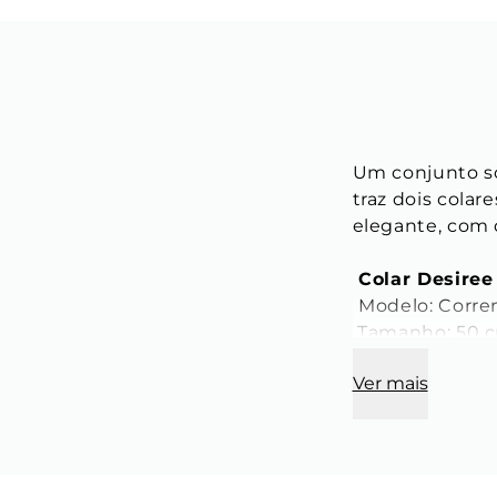
Um conjunto so
traz dois colar
elegante, com 
 Colar Desiree
Modelo: Corren
 Tamanho: 50 
 Comprimento
Ver mais
 Largura: 2 mm
 Espessura: 0,
 Cor: Dourado 
 Fecho: Lagosta
 Material: Aço