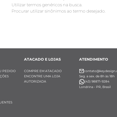
Utilizar termos genéricos na busca.
Procurar utilizar sinônimos ao termo desejado.
ATACADO E LOJAS
ATENDIMENTO
U PEDIDO
COMPRE EM ATACADO
contato@keydesign.
UÇÕES
ENCONTRE UMA LOJA
Seg. a sex. de 8h às 18h
AUTORIZADA
(43) 98871-9284
Londrina - PR, Brasil
UENTES