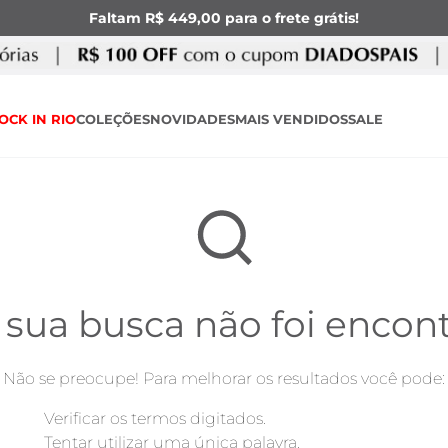
Faltam R$ 449,00 para o frete grátis!
OCK IN RIO
COLEÇÕES
NOVIDADES
MAIS VENDIDOS
SALE
 sua busca não foi encon
Não se preocupe! Para melhorar os resultados você pode:
Verificar os termos digitados.
Tentar utilizar uma única palavra.