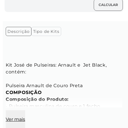
Descrição
Tipo de Kits
Kit José de Pulseiras: Arnault e  Jet Black, 
contém:

COMPOSIÇÃO
Composição do Produto:
- Pulseira masculina de couro e 1 fecho 
magnético com o logo da Key Design

Ver mais
- Peso aproximado: 8 gramas

- Tamanho: P-M-G-GG
