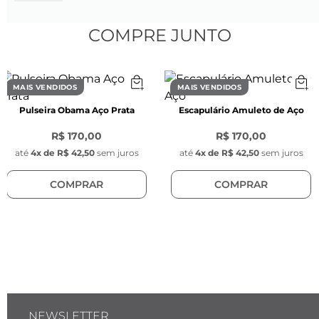
CARACTERÍSTICAS
COMPRE JUNTO
Características do Couro:
- Largura: 6 mm

- Espessura: 3 mm

MAIS VENDIDOS
MAIS VENDIDOS
- Cor: Preto

Pulseira Obama Aço Prata
Escapulário Amuleto de Aço
- Material: Couro sintético

- Modelo: Tira de couro liso

R$ 170,00
R$ 170,00
até
4
x de
R$ 42,50
sem juros
até
4
x de
R$ 42,50
sem juros
Características do Fecho:
COMPRAR
COMPRAR
-Comprimento: 23,5 mm

- Largura: 7,8 mm

- Espessura: 4 mm

- Cor: Preto

- Material: Aço inoxidável

- Modelo: Fecho magnético, com o logo da Key 
Design

NEWSLETTER