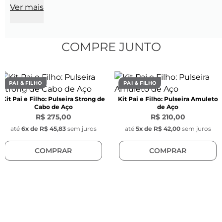
Ver mais
Espessura do elo:
 0,5 mm
Material:
 Aço inoxidável
Medalhas de São Bento:
COMPRE JUNTO
Quantidade:
 2 medalhas (uma fixa e outra 
móvel)
Diâmetro:
 1,2 cm
PAI & FILHO
PAI & FILHO
Espessura:
 1,5 mm
Kit Pai e Filho: Pulseira Strong de
Kit Pai e Filho: Pulseira Amuleto
Material:
 Aço inoxidável
Cabo de Aço
de Aço
Gravações:
 símbolos Crux Sancti Patris 
R$ 275,00
R$ 210,00
Benedicti, que significam 
Cruz do Santo Pai 
até
6
x de
R$ 45,83
sem juros
até
5
x de
R$ 42,00
sem juros
Bento
COMPRAR
COMPRAR
Pingente Key Design:
Diâmetro:
 1 cm
Espessura:
 1 mm
Material:
 Aço inoxidável