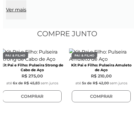
Comprimento do elo:
 2,4 mm
Ver mais
Largura do elo:
 1,9 mm
Espessura do elo:
 0,5 mm
Cor:
 Prata
Material:
 Aço inoxidável
COMPRE JUNTO
Pedra Natural:
Modelo:
 Quadrada para cabochon
PAI & FILHO
PAI & FILHO
Comprimento:
 10 mm
Kit Pai e Filho: Pulseira Strong de
Kit Pai e Filho: Pulseira Amuleto
Largura:
 10 mm
Cabo de Aço
de Aço
Espessura:
 5 mm
R$ 275,00
R$ 210,00
Cor:
 Preta
até
6
x de
R$ 45,83
sem juros
até
5
x de
R$ 42,00
sem juros
Material:
 Ágata preta (pedra natural)
COMPRAR
COMPRAR
Posição da pedra:
 Fixa no cabochon
Armação:
 Enfeite em aço inoxidável para 
pedras quadradas, cor prata
Pingente:
Modelo:
 Retangular com cruz gravada e 