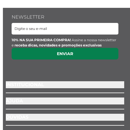
vazada no centro; logo Key Design ao lado
Comprimento:
 21,5 mm
NEWSLETTER
Largura:
 11 mm
Espessura:
 0,9 mm
Cor:
 Prata
Material:
 Zamak
10% NA SUA PRIMEIRA COMPRA!
Assine a nossa newsletter
e
receba dicas, novidades e promoções exclusivas
ENVIAR
Ambos pingentes são fixos 
INSTITUCIONAL
AJUDA
DÚVIDAS