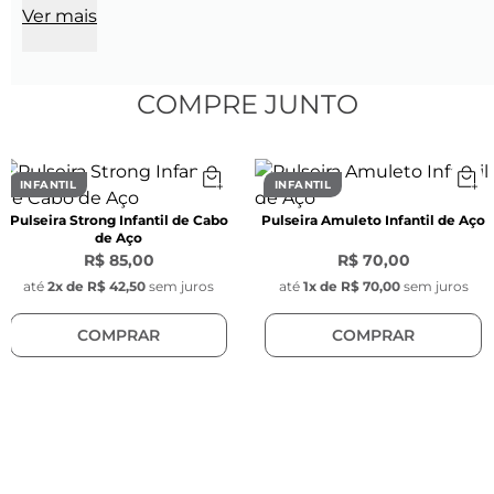
Ver mais
Espessura: 
4 mm
Cor: 
Preto
Material:
 Couro natural
Modelo:
 Trançado redondo
COMPRE JUNTO
Fecho: 
Bayonet escovado com a gravação do 
logo da Key Design.
INFANTIL
INFANTIL
Pulseira Strong Infantil de Cabo
Pulseira Amuleto Infantil de Aço
de Aço
R$ 85,00
R$ 70,00
até
2
x de
R$ 42,50
sem juros
até
1
x de
R$ 70,00
sem juros
COMPRAR
COMPRAR