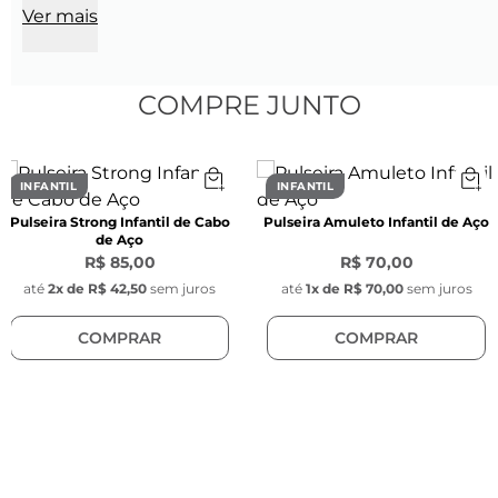
Ver mais
Largura:
 4 mm
Cor:
 Marrom
Material:
 Pedra natural olho de tigre
COMPRE JUNTO
Pingente Key Design:
Tamanho:
 1 cm x 0,1 mm
Cor:
 Prata
INFANTIL
INFANTIL
Material:
 Aço inoxidável
Pulseira Strong Infantil de Cabo
Pulseira Amuleto Infantil de Aço
de Aço
R$ 85,00
R$ 70,00
até
2
x de
R$ 42,50
sem juros
até
1
x de
R$ 70,00
sem juros
COMPRAR
COMPRAR