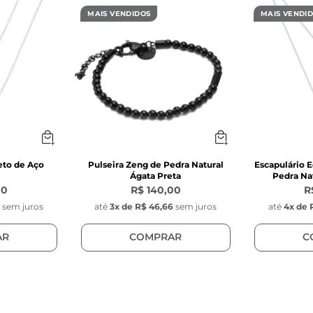
MAIS VENDIDOS
MAIS VENDI
eto de Aço
Pulseira Zeng de Pedra Natural
Escapulário E
Ágata Preta
Pedra Nat
00
R$ 140,00
R
0
sem juros
até
3
x de
R$ 46,66
sem juros
até
4
x de
AR
COMPRAR
C