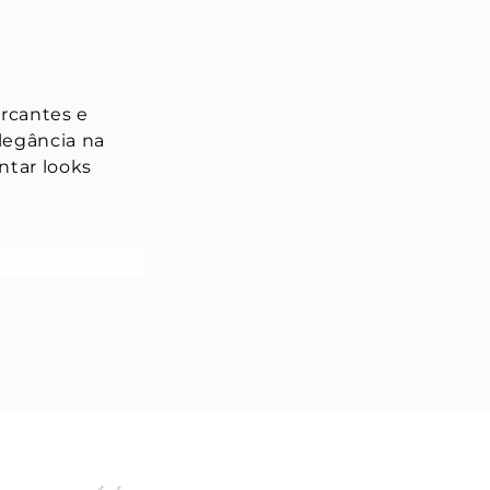
rcantes e 
legância na 
tar looks 
a peça e 