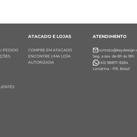
ATACADO E LOJAS
ATENDIMENTO
U PEDIDO
COMPRE EM ATACADO
contato@keydesign.
UÇÕES
ENCONTRE UMA LOJA
Seg. a sex. de 8h às 18h
AUTORIZADA
(43) 98871-9284
Londrina - PR, Brasil
UENTES