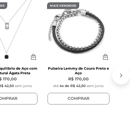
DOS
MAIS VENDIDOS
MAIS
quilíbrio de Aço com
Pulseira Lemmy de Couro Preto e
C
ural Ágata Preta
Aço
$ 170,00
R$ 170,00
R$ 42,50
sem juros
até
4
x de
R$ 42,50
sem juros
at
OMPRAR
COMPRAR