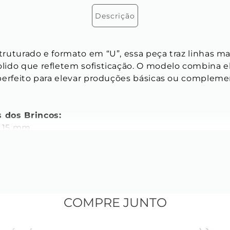
Descrição
ruturado e formato em “U”, essa peça traz linhas ma
ido que refletem sofisticação. O modelo combina e
perfeito para elevar produções básicas ou complemen
s dos Brincos:
 
15 mm 
 
5 mm 
gular com os cantos arredondados 
m verniz garantem maior durabilidade, protegendo 
COMPRE JUNTO
as chances de reações alérgicas. 
não possui níquel em sua composição.