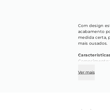
Com design est
acabamento pol
medida certa, 
mais ousados.
Característica
Comprimento:
Largura:
 11 mm
Ver mais
Espessura: 
2,
Cor:
 Dourado
Modelo:
 Retan
*Acabamentos e
ainda reduzem 
*Este produto 