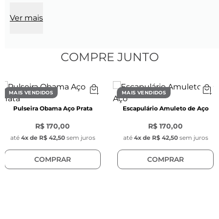
carregar uma história no peito.
Ver mais
Características da Corrente:
Espessura:
 0,2 mm
Tamanho:
 70 cm
COMPRE JUNTO
Cor:
 Prata
Material:
 Aço inoxidável
Modelo da corrente:
 Box veneziana
MAIS VENDIDOS
MAIS VENDIDOS
Fecho:
 Lagosta de aço inoxidável na cor preta 
Pulseira Obama Aço Prata
Escapulário Amuleto de Aço
com 1 cm de comprimento
R$ 170,00
R$ 170,00
Características do Pingente:
até
4
x de
R$ 42,50
sem juros
até
4
x de
R$ 42,50
sem juros
Altura:
 4 cm
COMPRAR
COMPRAR
Largura:
 0,5 cm
Cor:
 Prata
Material:
 Aço inoxidável
Posição do pingente:
 Móvel (não é fixo na 
corrente)
Embalagem: 
Sacola branca  de Presente 