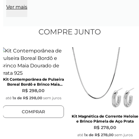
Tamanho: 
40 cm + 5 cm de extensora
Ver mais
Espessura:
 2,5 mm
Cor:
 Prata
Modelo:
 Espinha de peixe
Material:
 Aço inoxidável
COMPRE JUNTO
Fecho:
 Lagosta de aço inoxidável prata
Ponteira:
 Argola com 2 mm de espessura
Características do Pingente Key Design:
Modelo:
 Pingente redondo com gravação da 
chave Key Design
Kit Contemporânea de Pulseira
Diâmetro:
 1 cm
Boreal Bordô e Brinco Maia
Espessura:
 0,1 cm
Dourado de Prata 925
R$ 298,00
Cor:
 Prata
até
1
x de
R$ 298,00
sem juros
Material:
 Aço inoxidável
COMPRAR
Posição:
 Fixo ao lado do fecho
Kit Magnética de Corrente Heloise
e Brinco Pâmela de Aço Prata
1 Sacola para presente (embalagem de 
R$ 278,00
presente)
até
1
x de
R$ 278,00
sem juros