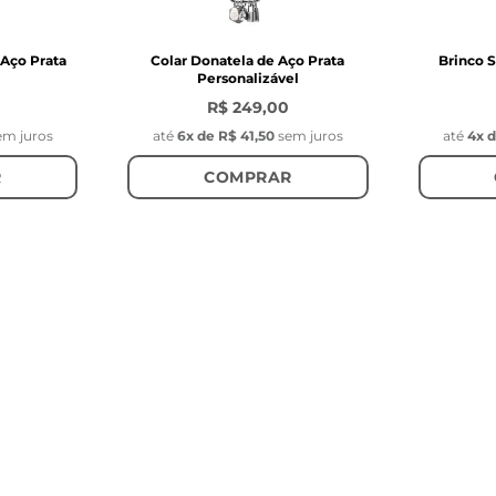
 Aço Prata
Colar Donatela de Aço Prata
Brinco 
Personalizável
R$ 249,00
em juros
até
6
x de
R$ 41,50
sem juros
até
4
x 
R
COMPRAR