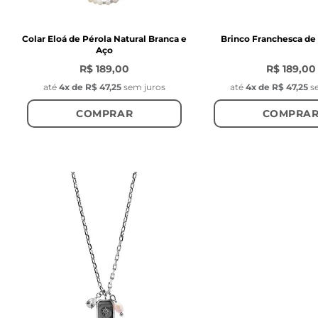
Colar Eloá de Pérola Natural Branca e
Brinco Franchesca de
Aço
R$ 189,00
R$ 189,00
até
4
x de
R$ 47,25
sem juros
até
4
x de
R$ 47,25
s
COMPRAR
COMPRA