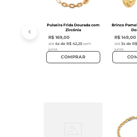
Pulseira Frida Dourada com
Brinco Pamel
Zircônia
Do
R$ 169,00
R$ 149,00
até
4
x de
R$ 42,25
sem
até
3
x de
R$
juros
juros
COMPRAR
CO