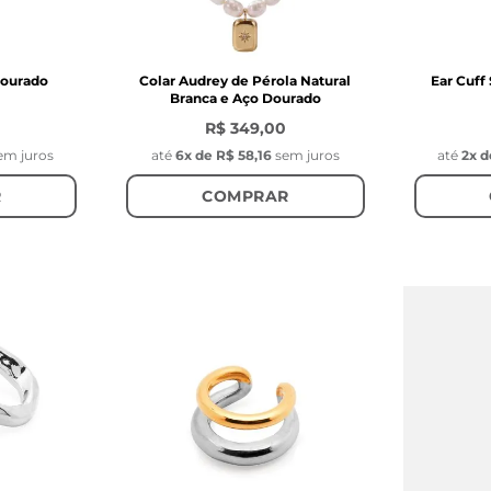
Dourado
Colar Audrey de Pérola Natural
Ear Cuff
Branca e Aço Dourado
R$ 349,00
em juros
até
6
x de
R$ 58,16
sem juros
até
2
x d
R
COMPRAR