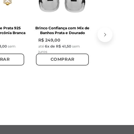
COMPR
e Prata 925
Brinco Confiança com Mix de
rcônia Branca
Banhos Prata e Dourado
R$ 249,00
3,00
sem
até
6
x de
R$ 41,50
sem
juros
RAR
COMPRAR