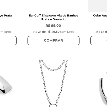
ço Prata
Ear Cuff Elisa com Mix de Banhos
Colar Aud
Prata e Dourado
R$ 99,00
em juros
até
2
x de
R$ 49,50
sem juros
até
6
x 
R
COMPRAR