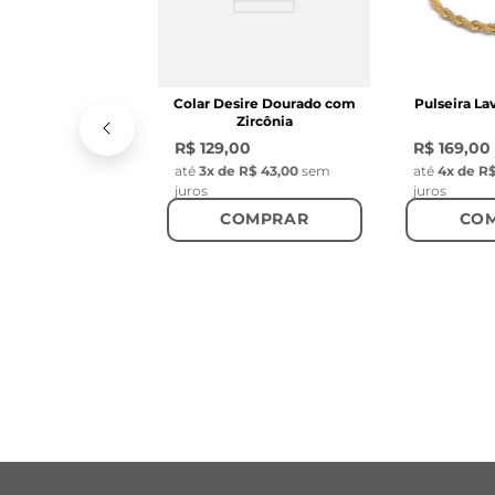
Colar Desire Dourado com
Pulseira L
Zircônia
R$ 129,00
R$ 169,00
até
3
x de
R$ 43,00
sem
até
4
x de
R$
juros
juros
COMPRAR
CO