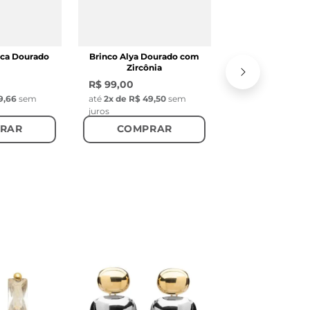
COMPR
ca Dourado
Brinco Alya Dourado com
Zircônia
R$ 99,00
9,66
sem
até
2
x de
R$ 49,50
sem
juros
RAR
COMPRAR
Brinco Alya Prata 
R$ 99,00
até
2
x de
R$ 49,
juros