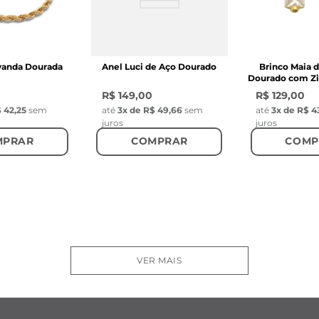
avanda Dourada
Anel Luci de Aço Dourado
Brinco Maia d
Dourado com Zi
R$ 149,00
R$ 129,00
 42,25
sem
até
3
x de
R$ 49,66
sem
até
3
x de
R$ 4
juros
juros
MPRAR
COMPRAR
COMP
VER MAIS