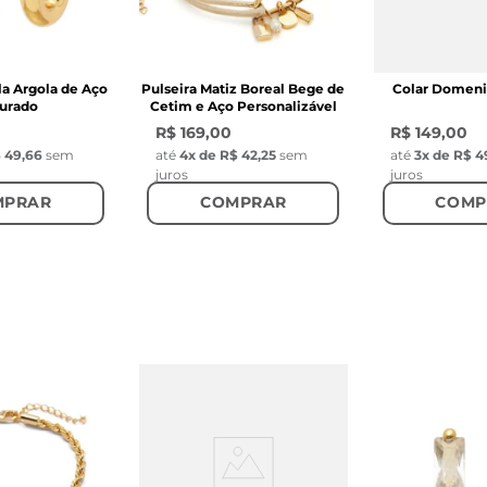
a Argola de Aço
Pulseira Matiz Boreal Bege de
Colar Domeni
urado
Cetim e Aço Personalizável
R$ 169,00
R$ 149,00
 49,66
sem
até
4
x de
R$ 42,25
sem
até
3
x de
R$ 4
juros
juros
MPRAR
COMPRAR
COMP