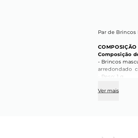
Par de Brincos
COMPOSIÇÃO
Composição do
- Brincos masc
arredondado  c
- Peso: 1 g

- Tamanho: Únic
Ver mais
CARACTERÍST
Característica
- Comprimento
- Largura: 15 m
- Espessura: 2,
- Cor: Dourado
