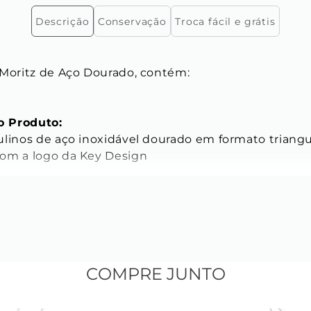
Descrição
Conservação
Troca fácil e grátis
 Moritz de Aço Dourado, contém:

 Produto:
ulinos de aço inoxidável dourado em formato triangu
om a logo da Key Design

o.

ICAS
s do Brincos:
: 17 mm

COMPRE JUNTO
m

5 mm
