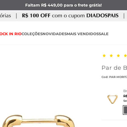
Faltam R$ 449,00 para o frete grátis!
OCK IN RIO
COLEÇÕES
NOVIDADES
MAIS VENDIDOS
SALE
Par de 
:
PAR-MORIT
B
R
Se