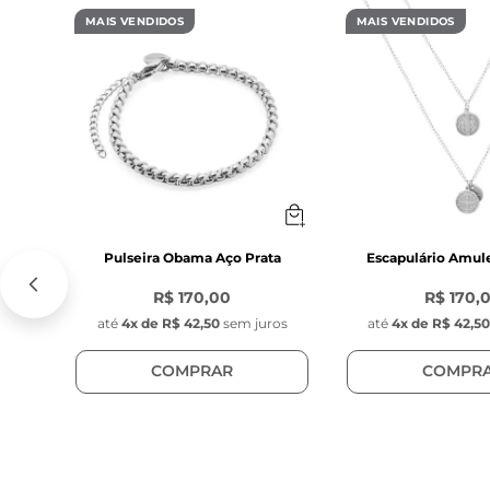
- Material: Aço 
MAIS VENDIDOS
MAIS VENDIDOS
- Modelo: Hug
Pulseira Obama Aço Prata
Escapulário Amul
R$ 170,00
R$ 170,
até
4
x de
R$ 42,50
sem juros
até
4
x de
R$ 42,5
COMPRAR
COMPR