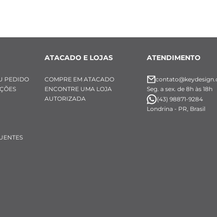
ATACADO E LOJAS
ATENDIMENTO
U PEDIDO
COMPRE EM ATACADO
contato@keydesign.
UÇÕES
ENCONTRE UMA LOJA
Seg. a sex. de 8h às 18h
AUTORIZADA
(43) 98871-9284
Londrina - PR, Brasil
UENTES