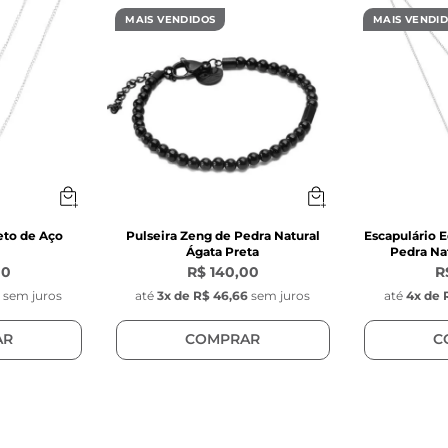
inoxidável

MAIS VENDIDOS
MAIS VENDI
gie Hoop
eto de Aço
Pulseira Zeng de Pedra Natural
Escapulário E
Ágata Preta
Pedra Nat
00
R$ 140,00
R
0
sem juros
até
3
x de
R$ 46,66
sem juros
até
4
x de
AR
COMPRAR
C