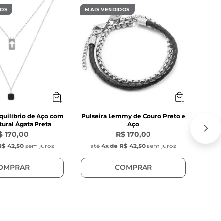
DOS
MAIS VENDIDOS
MAIS
quilíbrio de Aço com
Pulseira Lemmy de Couro Preto e
C
ural Ágata Preta
Aço
$ 170,00
R$ 170,00
R$ 42,50
sem juros
até
4
x de
R$ 42,50
sem juros
at
OMPRAR
COMPRAR