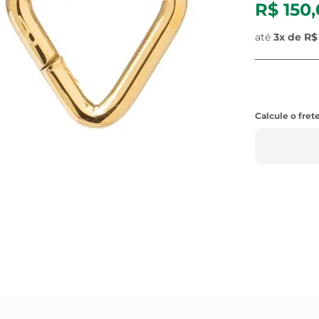
R$ 150
até
3
x de
R$