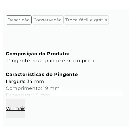
Descrição
Conservação
Troca fácil e grátis
Composição do Produto:
 Pingente cruz grande em aço prata 
Características do Pingente
Largura: 34 mm
Comprimento: 19 mm
Espessura: 1,5 mm
Cor: Prata
Ver mais
Material: Aço inoxidável
As argolas dos pingentes possuem o 