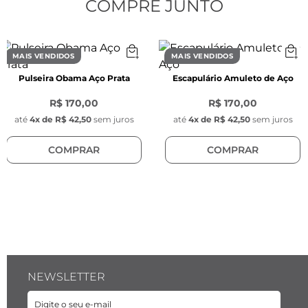
diâmetro maior, pois é necessário garantir 
COMPRE JUNTO
que elas passem por todas as espessuras de 
correntes disponíveis no site.
MAIS VENDIDOS
MAIS VENDIDOS
Pulseira Obama Aço Prata
Escapulário Amuleto de Aço
R$ 170,00
R$ 170,00
até
4
x de
R$ 42,50
sem juros
até
4
x de
R$ 42,50
sem juros
COMPRAR
COMPRAR
NEWSLETTER