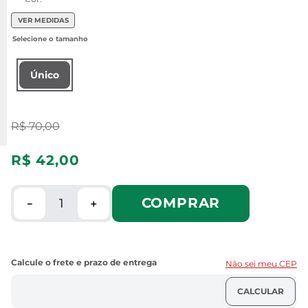
VER MEDIDAS
Único
R$
70
,
00
R$
42
,
00
COMPRAR
－
＋
Não sei meu CEP