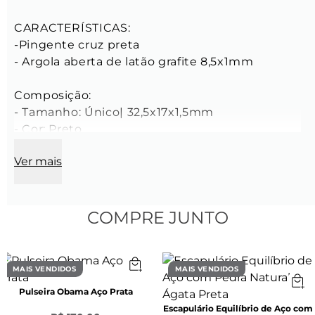
CARACTERÍSTICAS:

-Pingente cruz preta

- Argola aberta de latão grafite 8,5x1mm

Composição:

- Tamanho: Único| 32,5x17x1,5mm

- Cor: Preto

*As argolas dos pingentes possuem o 
Ver mais
diâmetro maior, pois é necessário garantir que 
elas passem por todas as espessuras de 
correntes disponíveis no site.
COMPRE JUNTO
MAIS VENDIDOS
MAIS VENDIDOS
Pulseira Obama Aço Prata
Escapulário Equilíbrio de Aço com