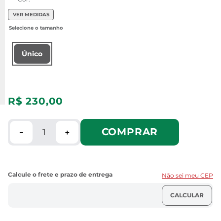
VER MEDIDAS
Único
R$
230
,
00
COMPRAR
－
＋
Não sei meu CEP