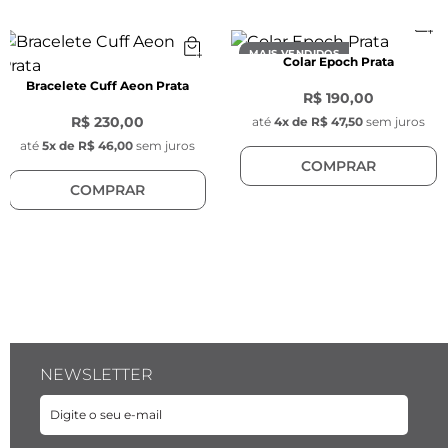
- Espessura: 2 mm 
- Cor: Ônix com detalhe preto no meio 
MAIS VENDIDOS
Colar Epoch Prata
- Material: Aço inoxidável 
Bracelete Cuff Aeon Prata
- Modelo: Slim
R$ 190,00
R$ 230,00
até
4
x de
R$ 47,50
sem juros
até
5
x de
R$ 46,00
sem juros
COMPRAR
COMPRAR
NEWSLETTER