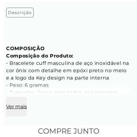
Descrição
COMPOSIÇÃO
Composição do Produto:
- Bracelete cuff masculina de aço inoxidável na 
cor ônix com detalhe em epóxi preto no meio 
e a logo da Key design na parte interna 
- Peso: 6 gramas 
- Tamanho: Único, para todos os tamanhos 
Ver mais
CARACTERÍSTICAS
Características do Bracelete:
- Diâmetro externo: 65 mm 
- Diâmetro interno: 62 mm 
COMPRE JUNTO
- Largura: 3,4 mm 