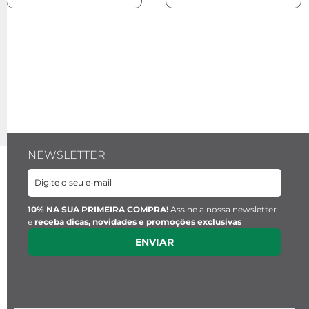
Tentar utilizar uma única palavra.
Utilizar termos genéricos na busca.
Procurar utilizar sinônimos ao termo desejado.
NEWSLETTER
10% NA SUA PRIMEIRA COMPRA!
Assine a nossa newsletter
e
receba dicas, novidades e promoções exclusivas
ENVIAR