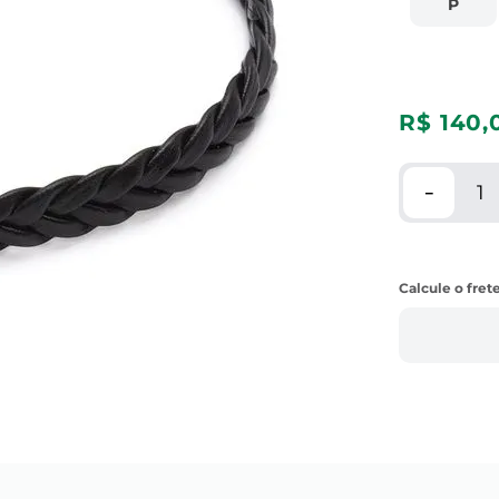
P
R$
140
,
－