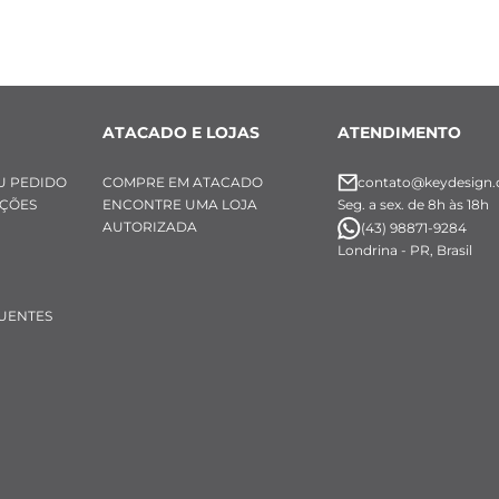
ATACADO E LOJAS
ATENDIMENTO
U PEDIDO
COMPRE EM ATACADO
contato@keydesign.
UÇÕES
ENCONTRE UMA LOJA
Seg. a sex. de 8h às 18h
AUTORIZADA
(43) 98871-9284
Londrina - PR, Brasil
UENTES