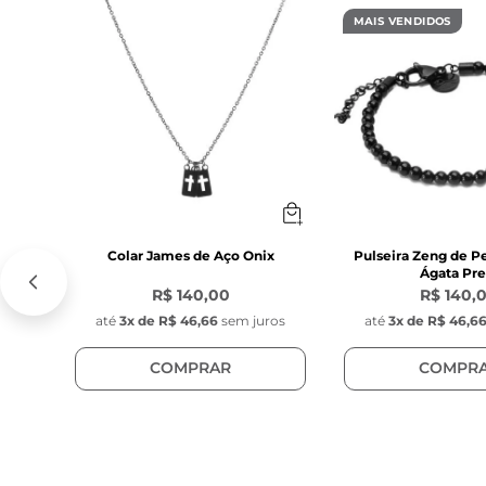
MAIS VENDIDOS
Colar James de Aço Onix
Pulseira Zeng de P
Ágata Pre
R$ 140,00
R$ 140,
até
3
x de
R$ 46,66
sem juros
até
3
x de
R$ 46,6
COMPRAR
COMPR