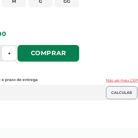
M
G
GG
00
COMPRAR
＋
Não sei meu CEP