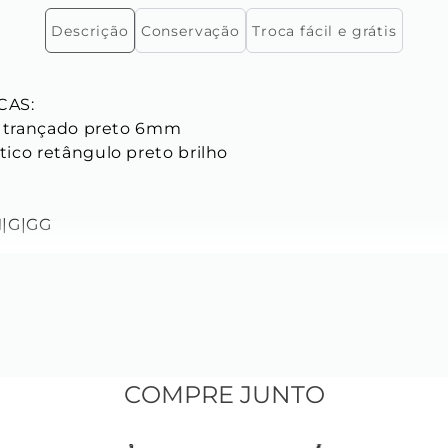
Descrição
Conservação
Troca fácil e grátis
AS:

l trançado preto 6mm

ico retângulo preto brilho

|G|GG

mente com criação Key Design.
COMPRE JUNTO