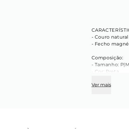
CARACTERÍSTIC
- Couro natura
- Fecho magnét
Composição:

- Tamanho: P|M
- Cor: Preta

- Feita manual
Ver mais