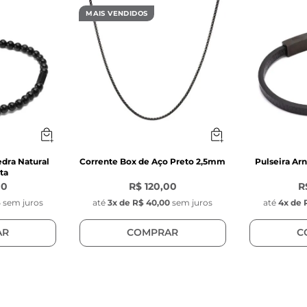
MAIS VENDIDOS
edra Natural
Corrente Box de Aço Preto 2,5mm
Pulseira Ar
ta
00
R$ 120,00
R
6
sem juros
até
3
x de
R$ 40,00
sem juros
até
4
x de
AR
COMPRAR
C