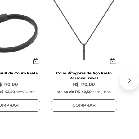
20% 
nault de Couro Preta
Colar Pitágoras de Aço Preto
Puls
Personalizável
$ 170,00
R$ 170,00
-
20
R$ 42,50
sem juros
até
4
x de
R$ 42,50
sem juros
at
OMPRAR
COMPRAR