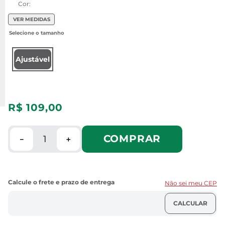
Cor:
VER MEDIDAS
Ajustável
R$
109
,
00
COMPRAR
－
＋
Não sei meu CEP