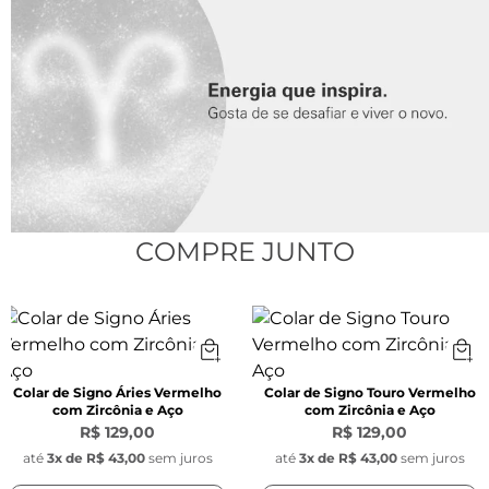
Pingente Redondo Signo:
Largura:
 1,1 mm 
Material:
 Aço inoxidável
Pingente Pedra Zircônia Azul:
Largura:
 9,5 mm x 5 mm
Material:
 Pedra Natural
Pingente Key Design:
COMPRE JUNTO
Largura:
 1 cm
Material:
 Aço inoxidável
Colar de Signo Áries Vermelho
Colar de Signo Touro Vermelho
com Zircônia e Aço
com Zircônia e Aço
R$ 129,00
R$ 129,00
até
3
x de
R$ 43,00
sem juros
até
3
x de
R$ 43,00
sem juros