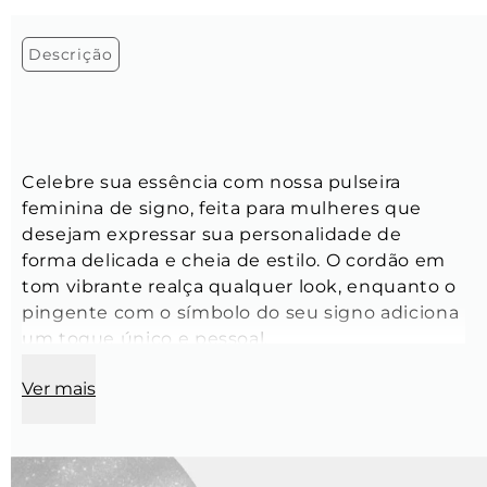
Descrição
Celebre sua essência com nossa pulseira 
feminina de signo, feita para mulheres que 
desejam expressar sua personalidade de 
forma delicada e cheia de estilo. O cordão em 
tom vibrante realça qualquer look, enquanto o 
pingente com o símbolo do seu signo adiciona 
um toque único e pessoal.
Ver mais
Tamanho:
 Ajustável
Modelo:
 Corda de cetim
Espessura:
 1 mm
Cor:
 Vermelho