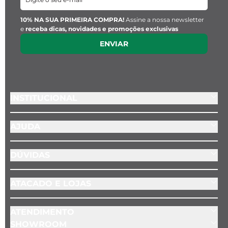
Largura:
 6,5 mm x 5 mm
10% NA SUA PRIMEIRA COMPRA!
Assine a nossa newsletter
e
receba dicas, novidades e promoções exclusivas
Material:
 Pedra Natural
ENVIAR
Pingente Key Design:
Largura:
 1 cm
INSTITUCIONAL
Material:
 Aço inoxidável
AJUDA
DÚVIDAS
ATACADO E LOJAS
ATENDIMENTO
SHOWROOM