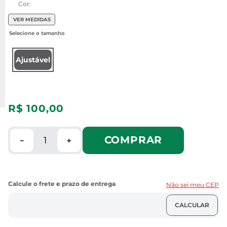
Cor:
VER MEDIDAS
Ajustável
R$
100
,
00
COMPRAR
－
＋
Não sei meu CEP