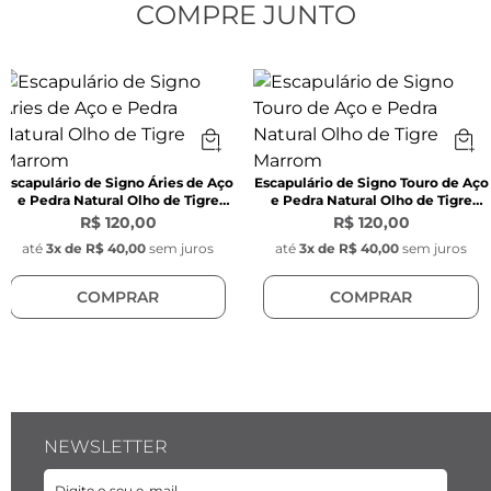
COMPRE JUNTO
Modelo:
 Corrente cartier oval
Espessura:
 9 mm x 6,5 mm x 2 mm
Material:
 Aço inoxidável
Escapulário de Signo Áries de Aço
Escapulário de Signo Touro de Aço
e Pedra Natural Olho de Tigre
e Pedra Natural Olho de Tigre
Marrom
Marrom
R$ 120,00
R$ 120,00
Pingente redondo signo:
até
3
x de
R$ 40,00
sem juros
até
3
x de
R$ 40,00
sem juros
COMPRAR
COMPRAR
Largura:
 1,1 mm 
Material:
 Aço inoxidável
NEWSLETTER
Pingente Pedra Olho de Tigre: