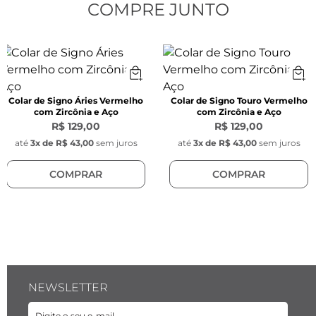
Modelo:
 Corda de cetim
COMPRE JUNTO
Espessura:
 1 mm
Cor:
 Amarelo
Colar de Signo Áries Vermelho
Colar de Signo Touro Vermelho
com Zircônia e Aço
com Zircônia e Aço
R$ 129,00
R$ 129,00
Pingente Redondo Signo:
até
3
x de
R$ 43,00
sem juros
até
3
x de
R$ 43,00
sem juros
COMPRAR
COMPRAR
Largura:
 1,1 mm 
Material:
 Aço inoxidável
Pingente Pedra Zircônia Amarela:
NEWSLETTER
Largura:
 9,5 mm x 5 mm