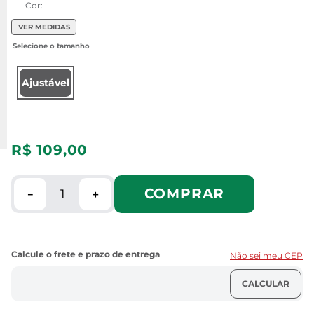
Cor:
VER MEDIDAS
Ajustável
R$
109
,
00
COMPRAR
－
＋
Não sei meu CEP