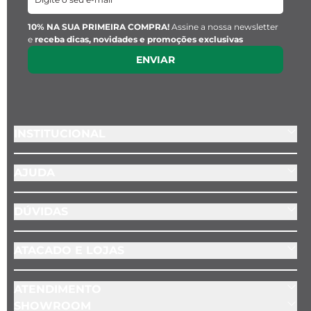
Material:
 Pedra Natural
10% NA SUA PRIMEIRA COMPRA!
Assine a nossa newsletter
e
receba dicas, novidades e promoções exclusivas
ENVIAR
Pingente Key Design:
Largura:
 1 cm
INSTITUCIONAL
Material:
 Aço inoxidável
AJUDA
DÚVIDAS
ATACADO E LOJAS
ATENDIMENTO
SHOWROOM