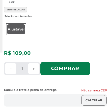
Cor:
VER MEDIDAS
Ajustável
R$
109
,
00
COMPRAR
－
＋
Não sei meu CEP