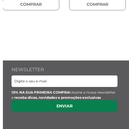
COMPRAR
COMPRAR
Material:
 Pedra Natural
Pingente Key Design:
Largura:
 1 cm
Material:
 Aço inoxidável
NEWSLETTER
10% NA SUA PRIMEIRA COMPRA!
Assine a nossa newsletter
e
receba dicas, novidades e promoções exclusivas
ENVIAR