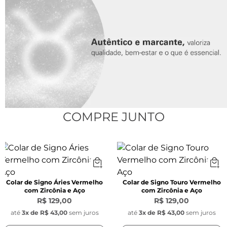
Modelo:
 Corda de cetim
Espessura:
 1 mm
Cor:
 Amarelo
Pingente Redondo Signo:
COMPRE JUNTO
Largura:
 1,1 mm 
Material:
 Aço inoxidável
Colar de Signo Áries Vermelho
Colar de Signo Touro Vermelho
com Zircônia e Aço
com Zircônia e Aço
Pingente Pedra Zircônia Amarela:
R$ 129,00
R$ 129,00
até
3
x de
R$ 43,00
sem juros
até
3
x de
R$ 43,00
sem juros
Largura:
 9,5 mm x 5 mm