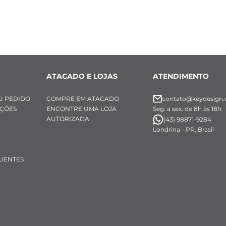
mm 
a natural 
 natural Jaspe cinza 
 (entre os passadores rondelli) 
ATACADO E LOJAS
ATENDIMENTO
 
mm 
U PEDIDO
COMPRE EM ATACADO
contato@keydesign.
UÇÕES
ENCONTRE UMA LOJA
Seg. a sex. de 8h às 18h
a natural 
AUTORIZADA
(43) 98871-9284
 natural Jaspe cinza 
Londrina - PR, Brasil
 (entre os passadores rondelli) 
UENTES
s das Pedras Azuis:
A: 
mm 
do 
a natural 
 natural Sodalita azul rajado 