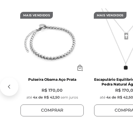
- Posição: Fixo,
- Fecho de aço
espessura 
MAIS VENDIDOS
MAIS VENDIDOS
Característica
PÉROLA MAIOR
- Diâmetro: 6 
- Cor: Branca 
- Material: Péro
- Posição: Fixo,
PÉROLA MENOR
Pulseira Obama Aço Prata
Escapulário Equilíbr
Pedra Natural Ág
- Diâmetro: 4 
R$ 170,00
R$ 170,
- Cor: Branca 
até
4
x de
R$ 42,50
sem juros
até
4
x de
R$ 42,5
- Material: Péro
- Posição: Fixo,
COMPRAR
COMPR
Característica
PEDRA MAIOR: