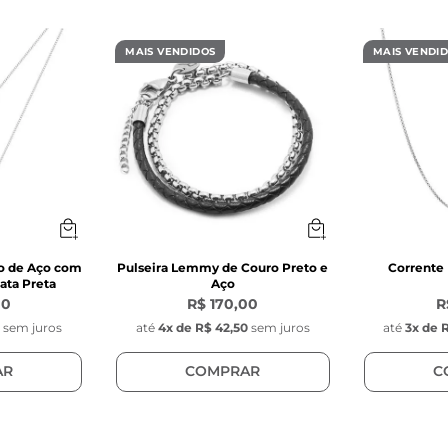
 (entre os passadores rondelli e o fecho) 
 inoxidável coluna magnético prata escovado, com 
MAIS VENDIDOS
MAIS VENDI
s das Pérolas:
: 
mm 
la natural 
 (entre os passadores rondelli) 
: 
io de Aço com
Pulseira Lemmy de Couro Preto e
Corrente
ata Preta
Aço
mm 
00
R$ 170,00
R
0
sem juros
até
4
x de
R$ 42,50
sem juros
até
3
x de
R
la natural 
 (entre os passadores rondelli) 
AR
COMPRAR
C
s das Pedras Cinzas:
 