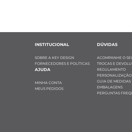
- Diâmetro: 8 
- Cor: Cinza 
- Material: Pedr
- Modelo: Pedra
- Posição: Fixo,
INSTITUCIONAL
DÚVIDAS
PEDRA MENOR:
- Diâmetro: 6 
SOBRE A KEY DESIGN
ACOMPANHE O SE
- Cor: Cinza 
FORNECEDORES E POLÍTICAS
TROCAS E DEVOL
- Material: Pedr
AJUDA
REGULAMENTO
- Modelo: Pedra
PERSONALIZAÇÃO
- Posição: Fixo,
GUIA DE MEDIDAS
MINHA CONTA
EMBALAGENS
MEUS PEDIDOS
PERGUNTAS FREQ
Característica
PEDRA SODALIT
- Diâmetro: 6 
- Cor: Azul raja
- Material: Pedr
- Modelo: Pedra