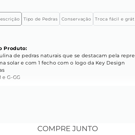
escrição
Tipo de Pedras
Conservação
Troca fácil e grát
 Produto:
culina de pedras naturais que se destacam pela repr
ema solar e com 1 fecho com o logo da Key Design 
as 
 e G-GG 
ICAS
s das Pedras Pretas:
mm 
a natural 
COMPRE JUNTO
 natural Ágata fosca 