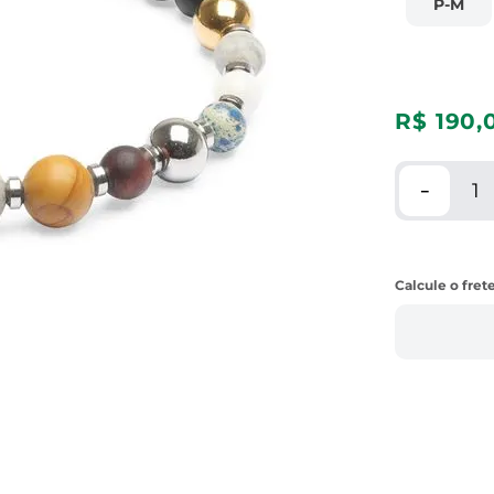
P-M
R$
190
,
－