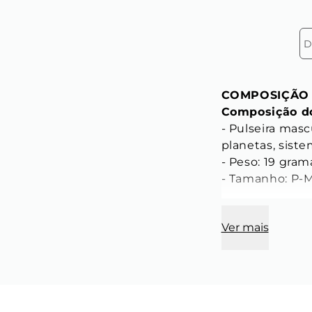
D
COMPOSIÇÃO
Composição do
- Pulseira mas
planetas, sist
- Peso: 19 gram
- Tamanho: P-M
CARACTERÍST
Ver mais
Característica
- Diâmetro: 6 
- Cor: Preta 
- Material: Pedr
- Modelo: Pedra