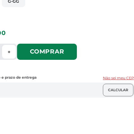
G-GG
00
COMPRAR
＋
Não sei meu CEP