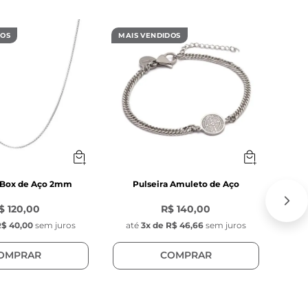
7 mm de 
DOS
MAIS VENDIDOS
MAIS
 Box de Aço 2mm
Pulseira Amuleto de Aço
Cor
$ 120,00
R$ 140,00
$ 40,00
sem juros
até
3
x de
R$ 46,66
sem juros
at
OMPRAR
COMPRAR