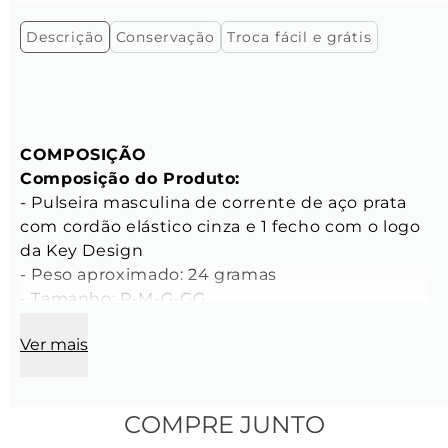
Descrição
Conservação
Troca fácil e grátis
COMPOSIÇÃO
Composição do Produto:
- Pulseira masculina de corrente de aço prata 
com cordão elástico cinza e 1 fecho com o logo 
da Key Design

- Peso aproximado: 24 gramas

- Tamanho: P-M-G-GG

Ver mais
CARACTERÍSTICAS
Características da Corrente:
- Comprimento do elo: 14 mm

- Largura do elo: 9,5 mm

COMPRE JUNTO
- Espessura do elo: 2,5 mm
