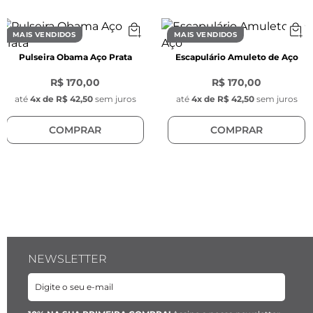
- Cor: Prata

- Material: Aço inoxidável

MAIS VENDIDOS
MAIS VENDIDOS
- Modelo da corrente: Grumet meio fio 
Pulseira Obama Aço Prata
Escapulário Amuleto de Aço
texturizada

R$ 170,00
R$ 170,00
Características do Fecho:
até
4
x de
R$ 42,50
sem juros
até
4
x de
R$ 42,50
sem juros
- Comprimento: 30 mm

COMPRAR
COMPRAR
- Largura: 7 mm

- Espessura: 4 mm

- Cor: Prata

- Material: Aço inoxidável

- Modelo: Bayonet hexagonal escovado com o 
logo da Key Design na face lateral

- Posição: Fixo, (na corda)

NEWSLETTER
Características do Cordão:
- Espessura: 3 mm

- Cor: Cinza
