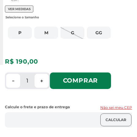
VER MEDIDAS
P
M
G
GG
R$
190
,
00
COMPRAR
－
＋
Não sei meu CEP