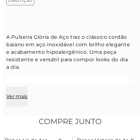
Descrição
A Pulseira Glória de Aço traz o clássico cordão 
baiano em aço inoxidável com brilho elegante 
e acabamento hipoalergênico. Uma peça 
resistente e versátil para compor looks do dia 
a dia.
Ver mais
Pulseira:
Modelo:
 Cordão baiano
COMPRE JUNTO
Espessura:
 4 mm