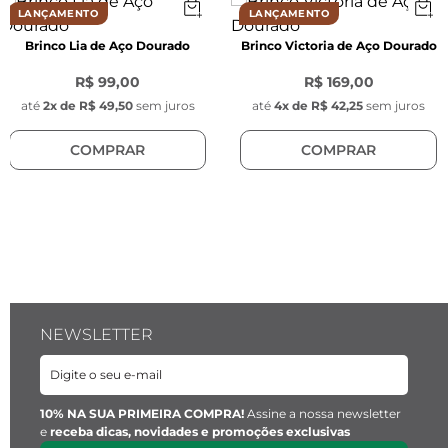
Cor:
 Prata
LANÇAMENTO
LANÇAMENTO
Brinco Lia de Aço Dourado
Brinco Victoria de Aço Dourado
Material:
 Aço inoxidável (acabamento 
hipoalergênico)
R$ 99,00
R$ 169,00
até
2
x de
R$ 49,50
sem juros
até
4
x de
R$ 42,25
sem juros
Fecho:
 Lagosta em aço inoxidável prata
COMPRAR
COMPRAR
Tamanhos:
 P-M | G-GG
NEWSLETTER
10% NA SUA PRIMEIRA COMPRA!
Assine a nossa newsletter
e
receba dicas, novidades e promoções exclusivas