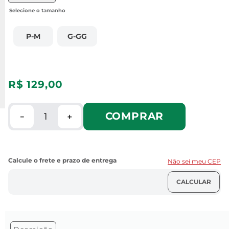
P-M
G-GG
R$
129
,
00
COMPRAR
－
＋
Não sei meu CEP