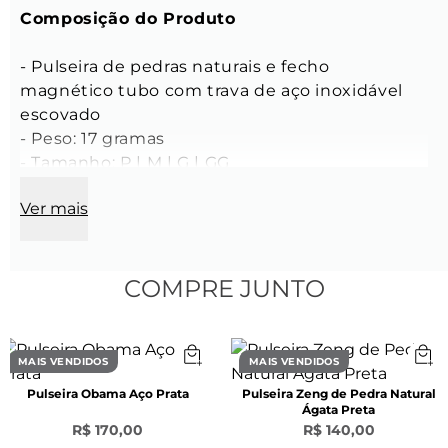
Composição do Produto
- Pulseira de pedras naturais e fecho 
magnético tubo com trava de aço inoxidável 
escovado

- Peso: 17 gramas

- Tamanho: P | M | G | GG

- Cor: Branca

Ver mais
Características das Pedras
- Espessura: 6 mm

COMPRE JUNTO
- Cor: Branca

- Material: Pedra Natural Howlita

- Atenção: por serem naturais, a pedra pode 
MAIS VENDIDOS
MAIS VENDIDOS
sofrer uma pequena variação no diâmetro, 
Pulseira Obama Aço Prata
Pulseira Zeng de Pedra Natural
formato e cor apresentada na foto

Ágata Preta
R$ 170,00
R$ 140,00