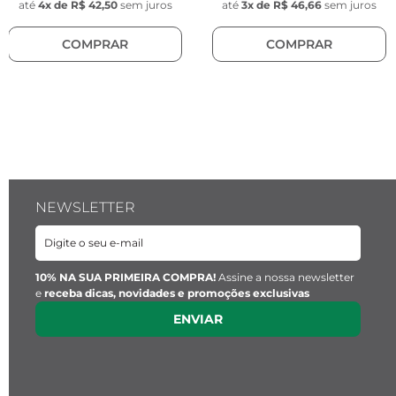
Características dos Enfeites
até
4
x de
R$ 42,50
sem juros
até
3
x de
R$ 46,66
sem juros
COMPRAR
COMPRAR
*Enfeite cubo

- Espessura: 4 mm

- Comprimento: 4 mm

- Largura: 4 mm

*Enfeite hexagonal

- Comprimento: 8,5 mm

- Largura: 7 mm

- Espessura: 6 mm

NEWSLETTER
- Cor: Prata

- Material: Aço inoxidável
10% NA SUA PRIMEIRA COMPRA!
Assine a nossa newsletter
e
receba dicas, novidades e promoções exclusivas
ENVIAR