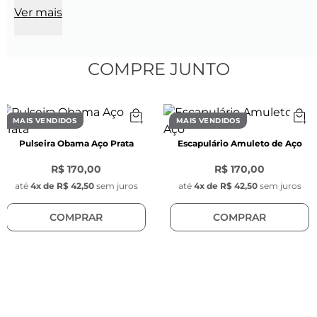
Ver mais
CARACTERÍSTICAS
Características do Cabo de Aço
- Espessura: 2 mm

- Cor: Preto

COMPRE JUNTO
- Material: Aço inoxidável

- Modelo do cabo de aço: Trançado

- Fecho magnético de aço inoxidável, 6mm de 
MAIS VENDIDOS
MAIS VENDIDOS
espessura

Pulseira Obama Aço Prata
Escapulário Amuleto de Aço
Características dos Passadores
R$ 170,00
R$ 170,00
PASSADOR RONDELLI

até
4
x de
R$ 42,50
sem juros
até
4
x de
R$ 42,50
sem juros
- Comprimento: 6 mm

COMPRAR
COMPRAR
- Espessura: 3 mm

- Cor: Prata

- Material: Aço Inoxidável com silicone

PASSADOR BOLINHA

- Diâmetro: 6 mm
