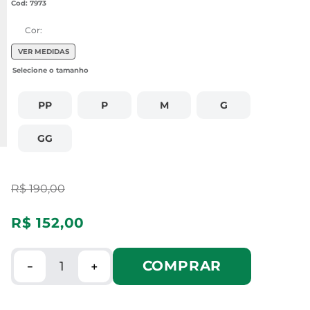
:
7973
Cor:
VER MEDIDAS
PP
P
M
G
GG
R$
190
,
00
R$
152
,
00
COMPRAR
－
＋