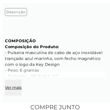
Descrição
COMPOSIÇÃO
Composição do Produto:
- Pulseira masculina de cabo de aço inoxidável 
trançado azul marinho, com fecho magnético 
com o logo da Key Design

- Peso: 6 gramas

- Tamanho:  PP-P-M-G-GG

Ver mais
CARACTERÍSTICAS
Características do Cabo de Aço
- Espessura: 2 mm

- Cor: Azul Marinho

COMPRE JUNTO