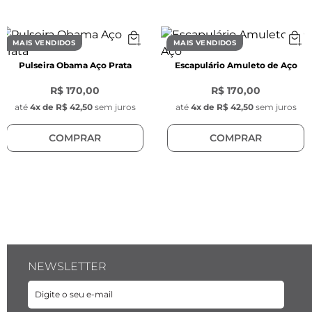
- Material: Aço inoxidável

- Modelo do cabo de aço: Trançado

- Fecho magnético de aço inoxidável, 6mm de 
MAIS VENDIDOS
MAIS VENDIDOS
espessura

Pulseira Obama Aço Prata
Escapulário Amuleto de Aço
Características dos Passadores
R$ 170,00
R$ 170,00
PASSADOR RONDELLI

até
4
x de
R$ 42,50
sem juros
até
4
x de
R$ 42,50
sem juros
- Comprimento: 6 mm

COMPRAR
COMPRAR
- Espessura: 3 mm

- Cor: Prata

- Material: Aço Inoxidável com silicone

PASSADOR BOLINHA

- Diâmetro: 6 mm

- Cor: Prata

- Material: Aço inoxidável, com silicone
NEWSLETTER