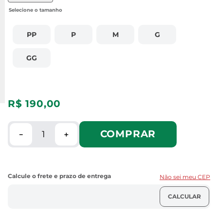
PP
P
M
G
GG
R$
190
,
00
COMPRAR
－
＋
Não sei meu CEP